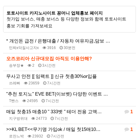
토토사이트 카지노사이트 꽁머니 업체홍보 페이지
첫가입 보너스, 매충 보너스 등 다양한 정보와 함께 토토사이트
홍보 기회를 가져보세요
* 개인돈 급전 / 은행대출 / 자동차 여유자금,담보 …
민짜x악질사고자x
3916
30분전
오즈코리아 신규대모집 아직도 이용안해?
송부장★
2
3시간전
무사고 안전 [[ 임팩트 ]] 신규 첫충30%or입플
쓰레빠
23659
7시간전
"추천 토지노" EVE BET(이브벳) 다양한 이벤트 …
T빤스
24595
7시간전
매일 첫충15 매충10 " 333벳 " 테더 전용 고액…
1
지구방위대
24773
7시간전
>>KL BET<<무기명 가입ok / 매일 첫15매10…
1
로잔느박
23932
7시간전