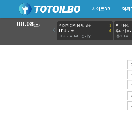
사이트DB
먹튀
08.08
(토)
인데펜디엔테 델 바예
1
코브레살
LDU 키토
0
우니베르
에콰도르 1부 - 경기중
칠레 1부 