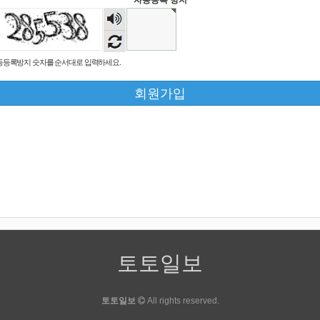
자동등록 방지
숫자
음성
듣기
동등록방지 숫자를 순서대로 입력하세요.
회원가입
토토일보
토토일보
All rights reserved.