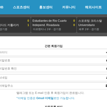
DB
스포츠센터
홍보센터
커뮤니티
해외사이트
0
Estudiantes de Rio Cuarto
0
스포르팅 크리스탈
시다드 카톨리카
1
Independ. Rivadavia
0
Universitario
- 경기중
아르헨티나 1부 - 경기중
페루 1부 - 경기중
간편 회원가입
텔래그램 또는 E-mail 인증 후 회원가입이 완료됩니다.
*이메일 인증은
Gmail 이메일
로만 가능합니다.