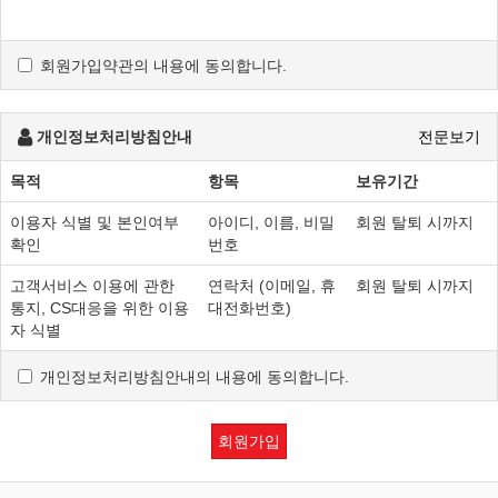
제2조 정의
회원가입약관의 내용에 동의합니다.
"몰" 이란 "회사"가 재화 또는 용역(이하 "재화 등" 이라 함)을
이용자에게 제공하기 위하여 컴퓨터등 정보통신설비를
이용하여 재화 등을 거래할 수 있도록 설정한 가상의
개인정보처리방침안내
전문보기
영업장을 말하며, 아울러 사이버몰을 운영하는 사업자의
의미로도 사용합니다.
목적
항목
보유기간
"이용자"란 "몰"에 접속하여 이 약관에 따라 "몰"이 제공하는
이용자 식별 및 본인여부
아이디, 이름, 비밀
회원 탈퇴 시까지
서비스를 받는 회원 및 비회원을 말합니다.
확인
번호
'회원'이라 함은 “몰”에 회원등록을 한 자로서, 계속적으로
"몰"이 제공하는 서비스를 이용할 수 있는 자를 말합니다.
고객서비스 이용에 관한
연락처 (이메일, 휴
회원 탈퇴 시까지
'비회원'이라 함은 회원에 가입하지 않고 "몰"이 제공하는
통지, CS대응을 위한 이용
대전화번호)
서비스를 이용하는 자를 말합니다.
자 식별
개인정보처리방침안내의 내용에 동의합니다.
제3조 약관 등의 명시와 설명 및 개정
"몰"은 이 약관의 내용과 상호 및 대표자 성명, 영업소 소재지
회원가입
주소(소비자의 불만을 처리할 수 있는 곳의 주소를 포함),
전화번호·모사전송번호·전자우편주소, 사업자등록번호,
통신판매업 신고번호, 개인정보관리책임자 등을 이용자가