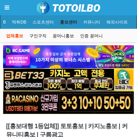
DB
먹튀DB
스포츠센터
홍보센터
커뮤니티
해외사이트
업체홍보
구인구직
꽁머니홍보
인증 꽁머니
[[홍보대행 1등업체]] 토토홍보 | 카지노홍보 | 커
뮤니티홍보 | 구름광고