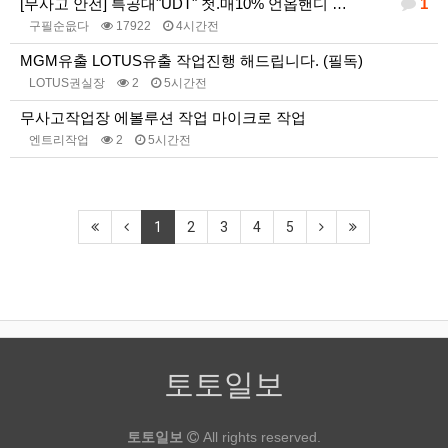
[무사고 안전] 특공대"UDT" 첫.매10% 언옵핸디 …
1
구필순읎다
17922
4시간전
MGM유출 LOTUS유출 작업진행 해드립니다. (필독)
LOTUS권실장
2
5시간전
무사고작업장 에볼루션 작업 마이크로 작업
엔트리작업
2
5시간전
1
2
3
4
5
토토일보
토토일보
All rights reserved.