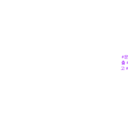
#
출
고 