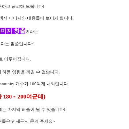
불문하고 광고해 드립니다!
글 검색시 이미지와 내용들이 보이게 됩니다.
이미지 창출
이라는
있다는 말씀입니다~
로 이루어집니다.
에 하등 영향을 끼칠 수 없습니다. 
munity 개수가 100여개 내외입니다.
80 ~ 200여군데)
게는 마지막 퍼즐이 될 수 있습니다!
분들은 언제든지 문의 주세요~