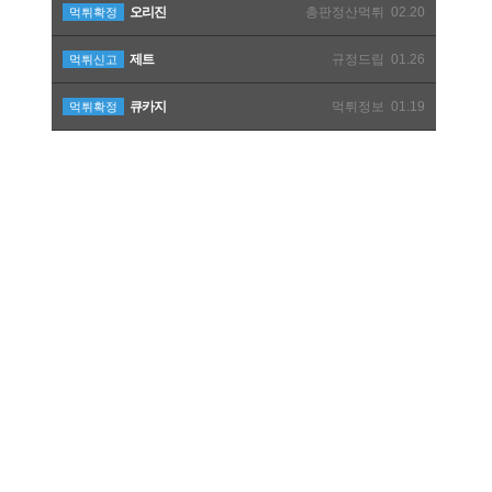
오리진
총판정산먹튀 02.20
먹튀확정
제트
규정드립 01.26
먹튀신고
큐카지
먹튀정보 01.19
먹튀확정