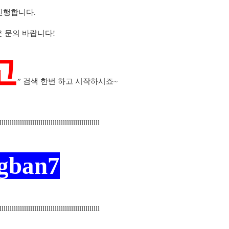
행합니다. 
 문의 바랍니다!
고
” 검색 한번 하고 시작하시죠~
lllllllllllllllllllllllllllllllllllllllllllllllll
gban7
lllllllllllllllllllllllllllllllllllllllllllllllll