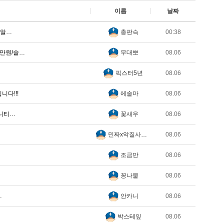
이름
날짜
"알…
총판슥
00:38
0만원/슬…
무대뽀
08.06
픽스터5년
08.06
다!!!
에솔마
08.06
뮤니티…
꽃새우
08.06
민짜x악질사고자x
08.06
조금만
08.06
꽁나물
08.06
…
안카니
08.06
박스테잎
08.06