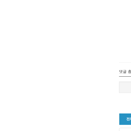
댓글 
전