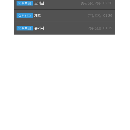
오리진
총판정산먹튀 02.20
먹튀확정
제트
규정드립 01.26
먹튀신고
큐카지
먹튀정보 01.19
먹튀확정