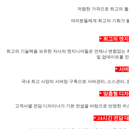
저렴한 가격으로 최고의 
여러분들에게 최고의 기회가 
* 최고의 엔
최고의 기술력을 보유한 자사의 엔지니어들은 언제나 변함없는 
및 업데이트를 
* 서버
국내 최고 사양의 서버망 구축으로 서버관리, 소스관리, 
* 맞춤형 디
고객사별 전담 디자이너가 기본 컨셉을 바탕으로 반영한 커
* 24시간 전담 