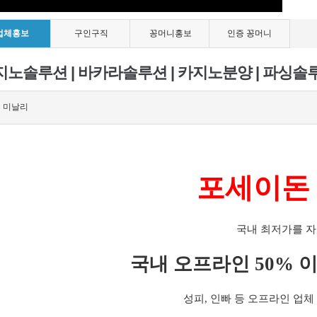
업체홍보
구인구직
꽁머니홍보
인증 꽁머니
지노솔루션 | 바카라솔루션 | 카지노분양 | 파싱솔
미날리
포세이돈
국내 최저가를 
국내 오프라인 50% 
성피, 인빠 등 오프라인 업