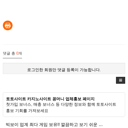
댓글 총
0
개
로그인한 회원만 댓글 등록이 가능합니다.
토토사이트 카지노사이트 꽁머니 업체홍보 페이지
첫가입 보너스, 매충 보너스 등 다양한 정보와 함께 토토사이트
홍보 기회를 가져보세요
빅보이 업계 최다 게임 보유!! 깔끔하고 보기 쉬운 …