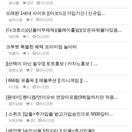
꽁나물
237
2시간전
오래된 1세대 사이트 [(어코드)] 가입기간 | 신규입…
실버스틸
2
2시간전
(다크호스)(단폴더무제재)(플레이홀덤)(모든파워볼다있음…
대만족
1
2시간전
크루벳 특별한 혜택 프리미엄 놀이터
빅봄이
1
3시간전
[[선택이 아닌 필수!]] 토토홍보 | 카지노홍보 | …
명량노량
2
3시간전
[ 666팀 유출픽 ][ 에볼루션 ][ 미니게임 ][ …
다크팀
1
3시간전
[원데이] 핸디캡/언더오버 연장미포함(9회말까지만 적용…
참치김밥
1
4시간전
[ 스퀴즈 ]입플+추가입플 받고가입승인으로 5000깊티…
피뤼오빠
20
4시간전
[ 메인벳 ]승인선물 5천깊티 !! 입플+추가입플!!