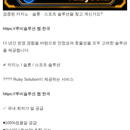
검증된 카지노 · 슬롯 · 스포츠 솔루션을 찾고 계신가요?
https://루비솔루션.웹.한국
다 년간 운영 경험을 바탕으로 안정성과 효율성을 모두 고려한 솔루션
을 제공합니다.
✔ 카지노 / 슬롯 / 스포츠 솔루션
???? Ruby Solution이 제공하는 서비스
https://루비솔루션.웹.한국
✅ 국내 최저가 알 공급
◾100%정품알 공급
◾파싱알 / 하브알 조합 가능