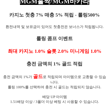
MGM홀짝/MGM바카라
카지노 첫충 7% 매충 5% 적립 - 롤링500%
환전내역 및 보유금이 있어도 첫충전은 보너스가 적립됩니다.
롤링 콤프 이벤트
최대 카지노 1.0% 슬롯 2.0% 미니게임 1.0%
충전 금액의 1% 골드 적립
골드
충전 금액의 1%가 
로 적립되며 아이템으로 교환할 수 있습
니다.
롤링 100%를 선택하여 충전 시 골드는 적립되지 않습니다.
배당 UP 아이템
1.51배당 이상 / 3폴더 이상 베팅 시 사용할 수 있습니다.