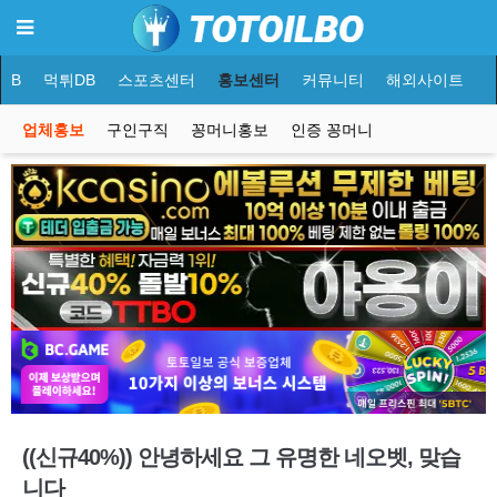
DB
먹튀DB
스포츠센터
홍보센터
커뮤니티
해외사이트
업체홍보
구인구직
꽁머니홍보
인증 꽁머니
((신규40%)) 안녕하세요 그 유명한 네오벳, 맞습
니다