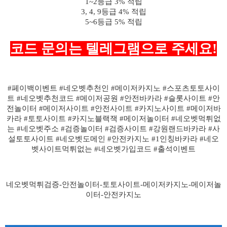
1~2등급 3% 적립
3, 4, 9등급 4% 적립
5~6등급 5% 적립
코드 문의는 텔레그램으로 주세요!
#페이백이벤트 #네오벳추천인 #메이저카지노 #스포츠토토사이
트 #네오벳추천코드 #메이저공원 #안전바카라 #슬롯사이트 #안
전놀이터 #메이저사이트 #안전사이트 #카지노사이트 #메이저바
카라 #토토사이트 #카지노블랙잭 #메이저놀이터 #네오벳먹튀없
는 #네오벳주소 #검증놀이터 #검증사이트 #강원랜드바카라 #사
설토토사이트 #네오벳도메인 #안전카지노 #1인칭바카라 #네오
벳사이트먹튀없는 #네오벳가입코드 #출석이벤트
네오벳먹튀검증-안전놀이터-토토사이트-메이저카지노-메이저놀
이터-안전카지노