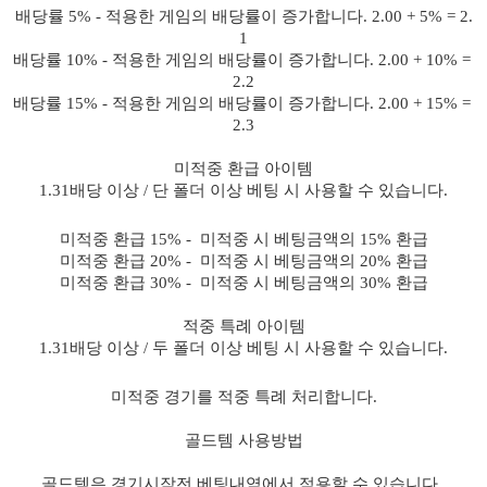
배당률 5% - 적용한 게임의 배당률이 증가합니다. 2.00 + 5% = 2.
1
배당률 10% - 적용한 게임의 배당률이 증가합니다. 2.00 + 10% = 
2.2
배당률 15% - 적용한 게임의 배당률이 증가합니다. 2.00 + 15% = 
2.3
미적중 환급 아이템
1.31배당 이상 / 단 폴더 이상 베팅 시 사용할 수 있습니다.
미적중 환급 15% -  미적중 시 베팅금액의 15% 환급
미적중 환급 20% -  미적중 시 베팅금액의 20% 환급
미적중 환급 30% -  미적중 시 베팅금액의 30% 환급
적중 특례 아이템
1.31배당 이상 / 두 폴더 이상 베팅 시 사용할 수 있습니다.
미적중 경기를 적중 특례 처리합니다.
골드템 사용방법
골드템은 경기시작전 베팅내역에서 적용할 수 있습니다. 