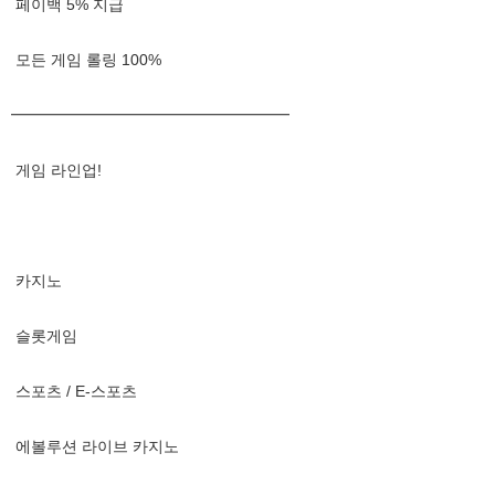
페이백 5% 지급
모든 게임 롤링 100%
━━━━━━━━━━━━━━━━━━
게임 라인업!
카지노
슬롯게임
스포츠 / E-스포츠
에볼루션 라이브 카지노