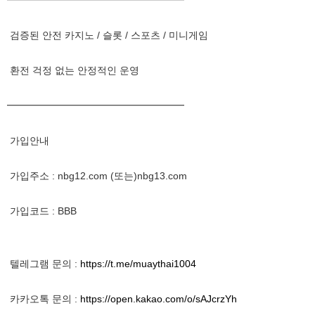
검증된 안전 카지노 / 슬롯 / 스포츠 / 미니게임
환전 걱정 없는 안정적인 운영
━━━━━━━━━━━━━━━━━━
가입안내
가입주소 : nbg12.com (또는)nbg13.com
가입코드 : BBB
텔레그램 문의 :
https://t.me/muaythai1004
카카오톡 문의 :
https://open.kakao.com/o/sAJcrzYh