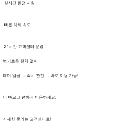
실시간 환전 지원
빠른 처리 속도
24시간 고객센터 운영
번거로운 절차 없이
테더 입금 → 즉시 환전 → 바로 이용 가능!
더 빠르고 편하게 이용하세요.
자세한 문의는 고객센터로!