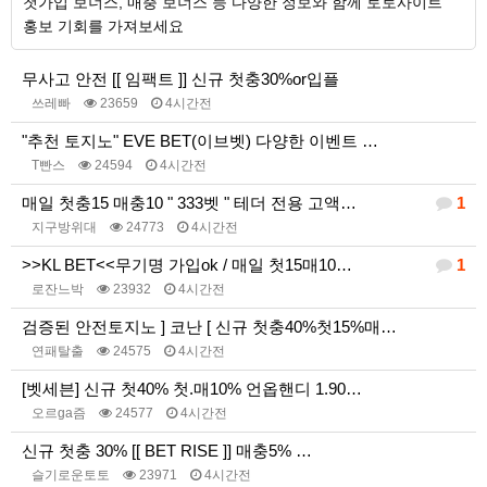
첫가입 보너스, 매충 보너스 등 다양한 정보와 함께 토토사이트
홍보 기회를 가져보세요
무사고 안전 [[ 임팩트 ]] 신규 첫충30%or입플
쓰레빠
23659
4시간전
"추천 토지노" EVE BET(이브벳) 다양한 이벤트 …
T빤스
24594
4시간전
매일 첫충15 매충10 " 333벳 " 테더 전용 고액…
1
지구방위대
24773
4시간전
>>KL BET<<무기명 가입ok / 매일 첫15매10…
1
로잔느박
23932
4시간전
검증된 안전토지노 ] 코난 [ 신규 첫충40%첫15%매…
연패탈출
24575
4시간전
[벳세븐] 신규 첫40% 첫.매10% 언옵핸디 1.90…
오르ga즘
24577
4시간전
신규 첫충 30% [[ BET RISE ]] 매충5% …
슬기로운토토
23971
4시간전