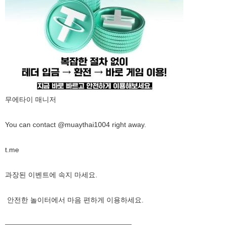
무에타이 매니저
You can contact @muaythai1004 right away.
t.me
과장된 이벤트에 속지 마세요.
안전한 놀이터에서 마음 편하게 이용하세요.
━━━━━━━━━━━━━━━━━━