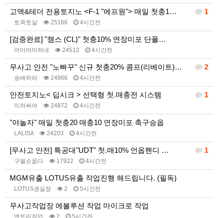
고액&테더 전용토지노 <F-1 "에프원"> 매일 첫충1…
1
토죽토살
25166
4시간전
[검증완료] "챔스 (CL)" 첫충10% 연장미포 단폴…
어마어마하네
24512
4시간전
무사고 안전 "노빠꾸" 신규 첫충20% 콤프(리베이트)…
2
숭배하라
24966
4시간전
안전토지노< 딥시크 > 선택형 첫.매충전 시스템
1
미처써여
24872
4시간전
"야놀자" 매일 첫충20 매충10 연장미포 축구승옵
LALISA
24203
4시간전
[무사고 안전] 특공대"UDT" 첫.매10% 언옵핸디 …
1
구필순읎다
17922
4시간전
MGM유출 LOTUS유출 작업진행 해드립니다. (필독)
LOTUS권실장
2
5시간전
무사고작업장 에볼루션 작업 마이크로 작업
엔트리작업
2
5시간전