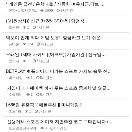
* 개인돈 급전 / 은행대출 / 자동차 여유자금,담보 …
민짜x악질사고자x
3909
3시간전
((시원상사)) 신규 3+2/5+3/10+5 | 당첨상…
조금만
1
4시간전
빅보이 업계 최다 게임 보유!! 깔끔하고 보기 쉬운 …
꽁나물
224
4시간전
오래된 1세대 사이트 [(어코드)] 가입기간 | 신규입…
안카니
1
5시간전
BETPLAY 벳플레이 테더가능 스포츠 카지노 슬롯 신…
박스테잎
1
5시간전
️ 가입머니 + 페이백 까지 주는 스포츠 중계채널 슛골…
슛골티비
1
6시간전
[ 666팀 유출픽 ][ 에볼루션 ][ 미니게임 ][ …
홍보4팀
1
6시간전
️ 신용거래 스포츠 메이저 지인추천 코드 구매합니다 /…
토토일보신용구매
3
8시간전