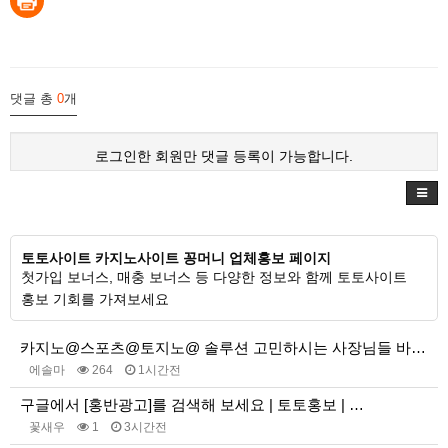
댓글 총
0
개
로그인한 회원만 댓글 등록이 가능합니다.
토토사이트 카지노사이트 꽁머니 업체홍보 페이지
첫가입 보너스, 매충 보너스 등 다양한 정보와 함께 토토사이트
홍보 기회를 가져보세요
카지노@스포츠@토지노@ 솔루션 고민하시는 사장님들 바로…
에솔마
264
1시간전
구글에서 [홍반광고]를 검색해 보세요 | 토토홍보 | …
꽃새우
1
3시간전