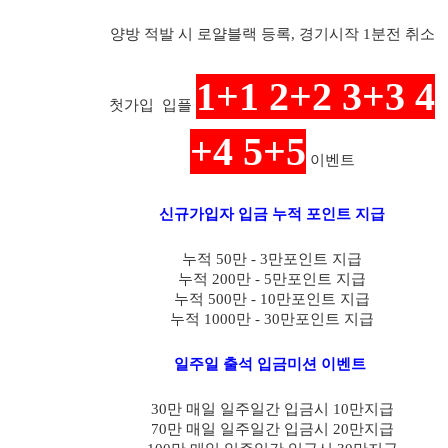
양방 적발 시 로얄블랙 등록, 경기시작 1분전 취소
1+1 2+2 3+3 4
첫가입  입플 
+4 5+5
 이벤트
신규가입자 입금 누적 포인트 지급
누적 50만 - 3만포인트 지급
누적 200만 - 5만포인트 지급
누적 500만 - 10만포인트 지급
누적 1000만 - 30만포인트 지급
일주일 출석 입금미션 이벤트
30만 매일 일주일간 입금시 10만지급
70만 매일 일주일간 입금시 20만지급