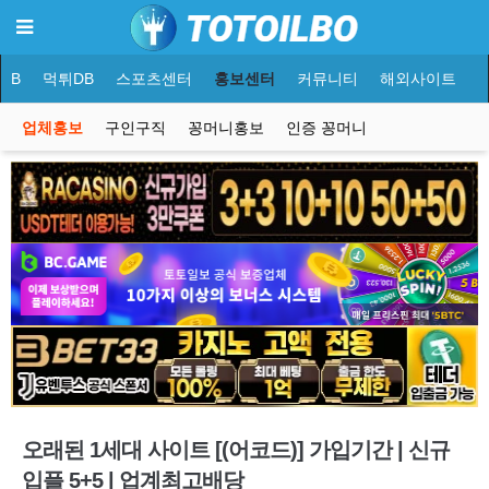
DB
먹튀DB
스포츠센터
홍보센터
커뮤니티
해외사이트
업체홍보
구인구직
꽁머니홍보
인증 꽁머니
오래된 1세대 사이트 [(어코드)] 가입기간 | 신규
입플 5+5 | 업계최고배당