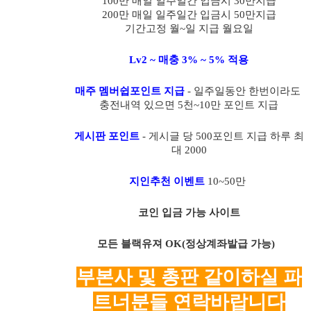
100만 매일 일주일간 입금시 30만지급
200만 매일 일주일간 입금시 50만지급
기간고정 월~일 지급 월요일
Lv2 ~ 매충 3% ~ 5% 적용
매주 멤버쉽포인트 지급
 - 일주일동안 한번이라도 
충전내역 있으면 5천~10만 포인트 지급
게시판 포인트
 - 게시글 당 500포인트 지급 하루 최
대 2000
지인추천 이벤트
 10~50만 
코인 입금 가능 사이트
모든 블랙유져 OK(정상계좌발급 가능)
부본사 및 총판 같이하실 파
트너분들 연락바랍니다