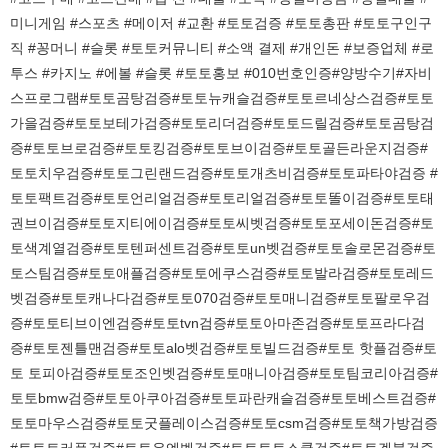
미니게임 #스포츠 #메이저 #교환 #토토검증 #토토총판 #토토구인구
직 #꽁머니 #슬롯 #토토커뮤니티 #소액 결제 #개인돈 #보증업체 #로
투스 #카지노 #에볼 #슬롯 #토토홍보 #010번호인증#양방수기#자비
스프로그램#토토곰탕검증#토토뉴캐슬검증#토토르네상스검증#토토
가을검증#토토보테가검증#토토리더검증#토토드릴검증#토토곰탕검
증#토토브로검증#토토킹검증#토토브이검증#토토골든라운지검증#
토토치우검증#토토그린랜드검증#토토개츠비검증#토토파타야검증 #
토토팩트검증#토토언리얼검증#토토리얼검증#토토똘이검증#토토태
권브이검증#토토지티에이검증#토토씨벳검증#토토포세이돈검증#토
토색계열검증#토토텐퍼센트검증#토토un벳검증#토토솔로몬검증#토
토스팀검증#토토애플검증#토토에쿠스검증#토토발라검증#토토레드
벳검증#토토캐나다검증#토토070검증#토토매니검증#토토팔로우검
증#토토티브이엔검증#토토tvn검증#토토아마존검증#토토프라다검
증#토토젠틀맨검증#토토alo벳검증#토토빌드검증#토토 핫플검증#토
토 토피아검증#토토조인벳검증#토토매니아검증#토토팀코리아검증#
토토bmw검증#토토아쿠아검증#토토파란캐슬검증#토토베스트검증#
토토마우스검증#토토굿플레이스검증#토토csm검증#토토책가방검증
#토토트러플검증#토토유엔벳검증#토토토토스쿨검증#토토겜블검증