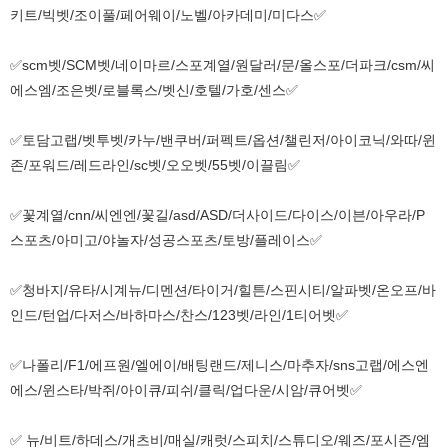
키트/빅벳/조이풀/페어웨이/노벨/아카데미/미다스✅
✅scm벳/SCM벳/네이마르/스포계열/원달러/문/올스포/더파크/csm/씨
에스엠/조은벳/로블록스/벳신/호텔/가호/센스✅
✅토담고랩/벳투벳/카누/밴쿠버/퍼펙트/옵션/챌린저/아이코닉/와따/윈
존/포워드/레드라인/sc벳/오오벳/55벳/이끌림✅
✅꽃계열/cnn/씨엔엔/꽃길/asd/ASD/더사이드/다이스/이븐/아우라/P
스포츠/아미고/야놀자/성공스포츠/토방/플레이스✅
✅청바지/유타/시계뉴/디멘션/타이거/힐튼/스핀시티/알파벳/온오프/바
인드/턴업/다저스/바하마스/찬스/123벳/라인/1티어벳✅
✅나폴리/F1/에프원/엘에이/배팅랜드/제니스/마추자/sns고랩/에스엔
에스/윈스타/박쥐/아이큐/피쉬/클릭/업다운/시암/큐어벳✅
✅ 뉴/비트/하데스/개츠비/매실/캐럿/스피치/스튜디오/웨즈/포시즌/엠