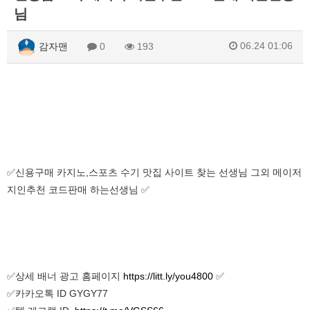
님
06.24 01:06
감자맨
0
193
✅신용구매 카지노,스포츠 수기 맛집 사이트 찾는 선생님 그외 메이저
지인추천 코드판매 하는선생님 ✅
✅상세 배너 광고 홈페이지
https://litt.ly/you4800
✅
✅카카오톡 ID GYGY77