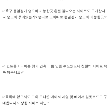
✅축구 동일경기 승오바 가능한곳 환전 잘나오는 사이트도 구매합니
다 승오바 묶여있는거x 승따로 오바따로 동일경기 승오바 가능한곳✅
✅ 컨트롤 + F 이름 찾기 간혹 이름 안뜰 수도있으니 천천히 사이트 목
록 봐주세요✅
✅목록에 없으셔도 그외 오래쓴 메이져 계열 및 메이저 실벳코드도 구
매합니다 이상한 사이트 차단✅