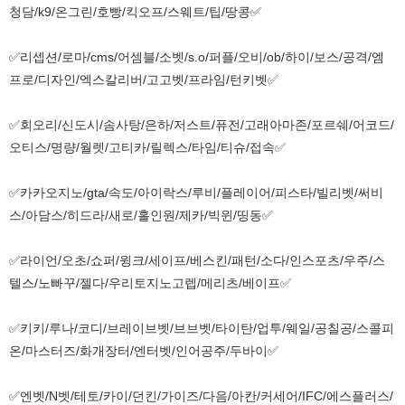
청담/k9/온그린/호빵/킥오프/스웨트/팁/땅콩✅
✅리셉션/로마/cms/어셈블/소벳/s.o/퍼플/오비/ob/하이/보스/공격/엠
프로/디자인/엑스칼리버/고고벳/프라임/턴키벳✅
✅회오리/신도시/솜사탕/은하/저스트/퓨전/고래아마존/포르쉐/어코드/
오티스/명량/월렛/고티카/릴렉스/타임/티슈/접속✅
✅카카오지노/gta/속도/아이락스/루비/플레이어/피스타/빌리벳/써비
스/아담스/히드라/새로/홀인원/제카/빅윈/띵동✅
✅라이언/오초/쇼퍼/윙크/세이프/베스킨/패턴/소다/인스포츠/우주/스
텔스/노빠꾸/젤다/우리토지노고렙/메리츠/베이프✅
✅키키/루나/코디/브레이브벳/브브벳/타이탄/업투/웨일/공칠공/스콜피
온/마스터즈/화개장터/엔터벳/인어공주/두바이✅
✅엔벳/N벳/테토/카이/던킨/가이즈/다음/아칸/커세어/IFC/에스플러스/