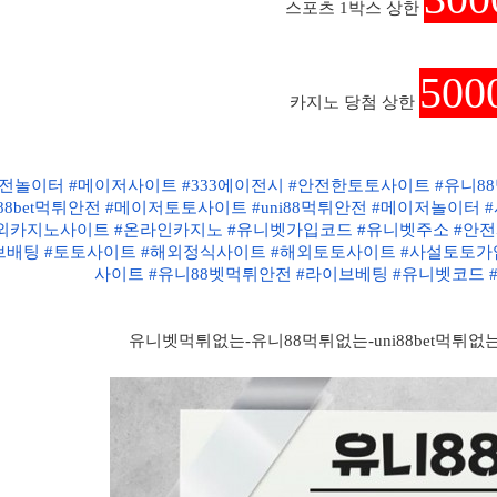
스포츠 1박스 상한 
50
카지노 당첨 상한 
전놀이터 #메이저사이트 #333에이전시 #안전한토토사이트 #유니8
i88bet먹튀안전 #메이저토토사이트 #uni88먹튀안전 #메이저놀이
외카지노사이트 #온라인카지노 #유니벳가입코드 #유니벳주소 #안전사이
브배팅 #토토사이트 #해외정식사이트 #해외토토사이트 #사설토토가
사이트 #유니88벳먹튀안전 #라이브베팅 #유니벳코드
유니벳먹튀없는-유니88먹튀없는-uni88bet먹튀없는