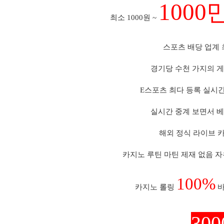
1000
최소 1000원 ~ 
스포츠 배당 업계 
경기당 수천 가지의 게
E스포츠 최다 등록 실시간
실시간 중계 보면서 베
해외 정식 라이브 
카지노 루틴 마틴 제재 없음 
100%
카지노 롤링 
 
30