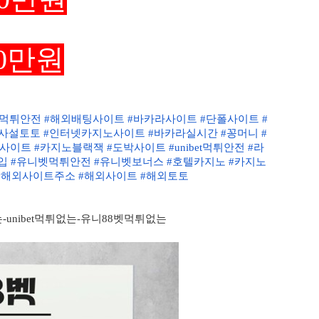
00만원
8먹튀안전 #해외배팅사이트 #바카라사이트 #단폴사이트 #
터 #사설토토 #인터넷카지노사이트 #바카라실시간 #꽁머니 #
트 #카지노블랙잭 #도박사이트 #unibet먹튀안전 #라
입 #유니벳먹튀안전 #유니벳보너스 #호텔카지노 #카지노
 #해외사이트주소 #해외사이트 #해외토토
-unibet먹튀없는-유니88벳먹튀없는