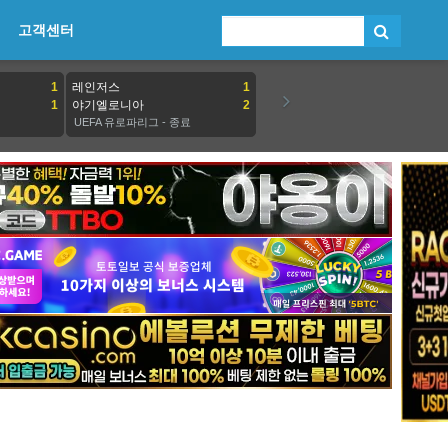
고객센터
1
레인저스
1
1
야기엘로니아
2
UEFA 유로파리그 - 종료