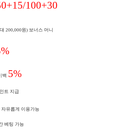
50+15/100+30
최대 200,000원) 보너스 머니
5%
5%
이백 
인트 지급
 자유롭게 이용가능
간 베팅 가능