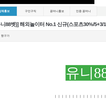
업체홍보
구인구직
꽁머니홍보
인증 꽁머니
유니88벳)] 해외놀이터 No.1 신규(스포츠30%/5+3/1
짱구가
유니8
ㅣㅣㅣㅣㅣㅣㅣㅣㅣㅣㅣㅣㅣㅣ