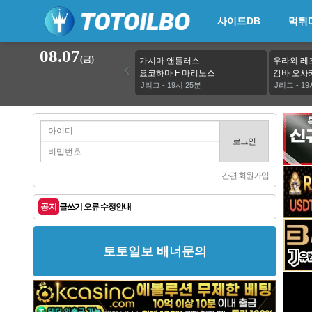
사이트DB
먹튀
08.07
(금)
가시마 앤틀러스
우라와 레
요코하마 F 마리노스
감바 오사
J리그 - 19시 25분
J리그 - 19
로그인
간편 회원가입
공지
글쓰기 오류 수정안내
토토일보 배너문의