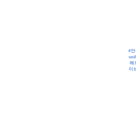
#안
un
해
이