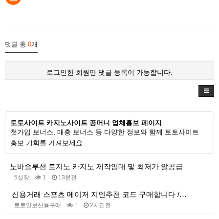
댓글 총
0
개
로그인한 회원만 댓글 등록이 가능합니다.
토토사이트 카지노사이트 꽁머니 업체홍보 페이지
첫가입 보너스, 매충 보너스 등 다양한 정보와 함께 토토사이트
홍보 기회를 가져보세요
노바솔루션 토지노 카지노 제작임대 및 최저가 알공급
5실장
1
13분전
️ 신용거래 스포츠 메이저 지인추천 코드 구매합니다 /…
토토일보신용구매
1
2시간전