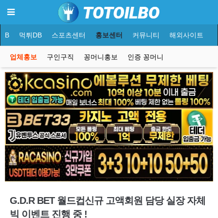
DB
먹튀DB
스포츠센터
홍보센터
커뮤니티
해외사이트
업체홍보
구인구직
꽁머니홍보
인증 꽁머니
G.D.R BET 월드컵신규 고액회원 담당 실장 자체
빅 이벤트 진행 중 !