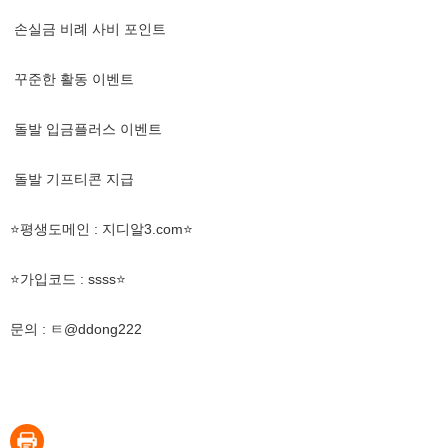
손실금 비례 사비 포인트
꾸준한 활동 이벤트
돌발 입금플러스 이벤트
돌발 기프티콘 지급
⭐️평생도메인 : 지디알3.com⭐️
⭐️가입코드 : ssss⭐️
문의 : ㅌ@ddong222