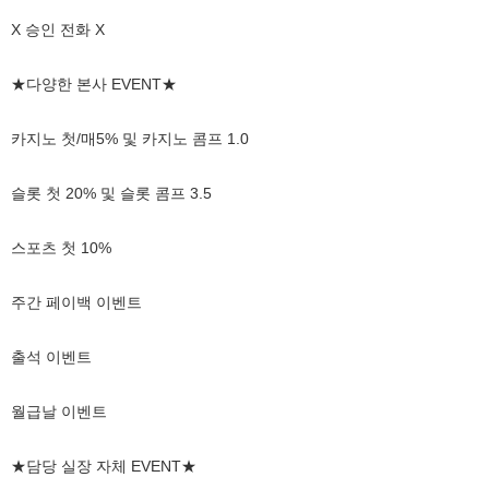
X 승인 전화 X
★다양한 본사 EVENT★
카지노 첫/매5% 및 카지노 콤프 1.0
슬롯 첫 20% 및 슬롯 콤프 3.5
스포츠 첫 10%
주간 페이백 이벤트
출석 이벤트
월급날 이벤트
★담당 실장 자체 EVENT★