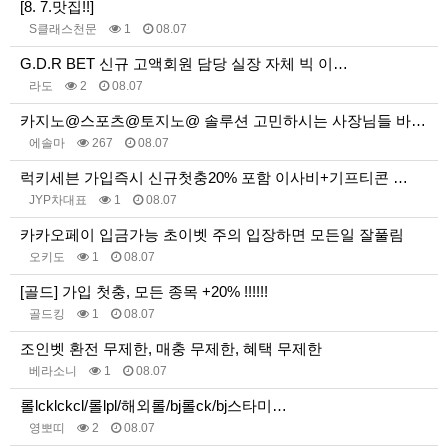
[8. 7.맛집!!]
S클래스천문
1
08.07
G.D.R BET 신규 고액회원 담당 실장 자체 빅 이…
라도
2
08.07
카지노@스포츠@토지노@ 솔루션 고민하시는 사장님들 바로…
에솔마
267
08.07
럭키세븐 가입즉시 신규첫충20% 포함 이사비+기프티콘 …
JYP차대표
1
08.07
카카오페이 입금가능 초이벳 주의 입장하면 모든일 잘풀림
오키도
1
08.07
[골드] 가입 첫충, 모든 종목 +20% !!!!!!
골드킹
1
08.07
조인벳 환전 무제한, 매충 무제한, 혜택 무제한
베라소니
1
08.07
롤lcklckcl/롤lpl/해외롤/bj롤ck/bj스타미…
영뽀띠
2
08.07