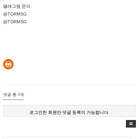
턜럐그램 문의
@TORMSG
@TORMSG
댓글 총
0
개
로그인한 회원만 댓글 등록이 가능합니다.