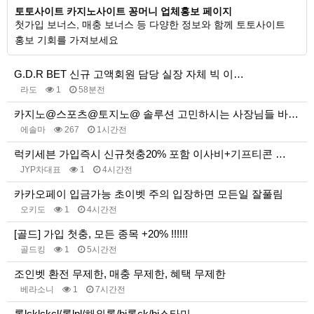
토토사이트 카지노사이트 꽁머니 업체홍보 페이지
첫가입 보너스, 매충 보너스 등 다양한 정보와 함께 토토사이트
홍보 기회를 가져보세요
G.D.R BET 신규 고액회원 담당 실장 자체 빅 이…
라도
1
58분전
카지노@스포츠@토지노@ 솔루션 고민하시는 사장님들 바로…
에솔마
267
1시간전
럭키세븐 가입즉시 신규첫충20% 포함 이사비+기프티콘 …
JYP차대표
1
4시간전
카카오페이 입금가능 초이벳 주의 입장하면 모든일 잘풀림
오키도
1
4시간전
[골드] 가입 첫충, 모든 종목 +20% !!!!!!
골드킹
1
5시간전
조인벳 환전 무제한, 매충 무제한, 혜택 무제한
베라소니
1
7시간전
롤lcklckcl/롤lpl/해외롤/bj롤ck/bj스타미…