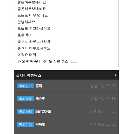
좋은하루보내세요
좋은하루보내세요
오늘도 너무 덥네요
안녕하세요
오늘도 수고하셨어요
호우 후기
좋ㅇㄴ 하루보내셔요
좋ㅇㄴ 하루보내셔요
더워요 더워 ...
와 오후 쪄죽네 국야도 전면 취소 ,ㅡㅡ
+
실시간먹튀뉴스
클릭
양방드립 05.27
먹튀신고
체스벳
규정드립 05.13
먹튀확정
BETCORE
먹튀정보 04.05
먹튀확정
틱톡벳
먹튀정보 03.01
먹튀신고