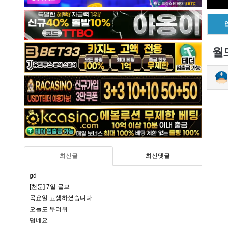
월드
최신글
최신댓글
gd
[천문] 7일 믈브
목요일 고생하셨습니다
오늘도 무더위..
덥네요