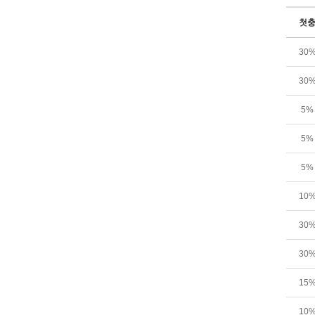
첫
30
30
5%
5%
5%
10
30
30
15
10