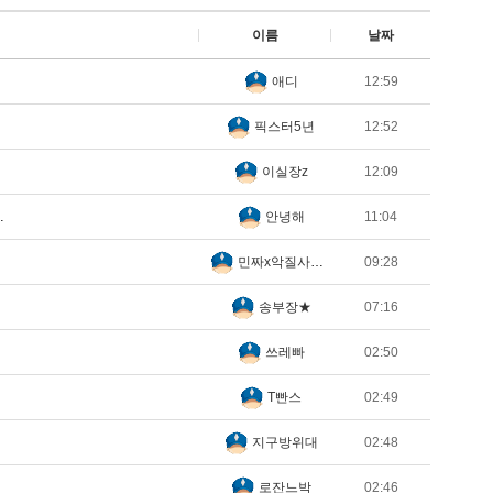
이름
날짜
애디
12:59
픽스터5년
12:52
이실장z
12:09
…
안녕해
11:04
민짜x악질사고자x
09:28
송부장★
07:16
쓰레빠
02:50
T빤스
02:49
지구방위대
02:48
로잔느박
02:46