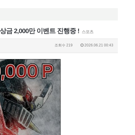
상금 2,000만 이벤트 진행중 !
스포츠
조회수 219
2026.06.21 00:43