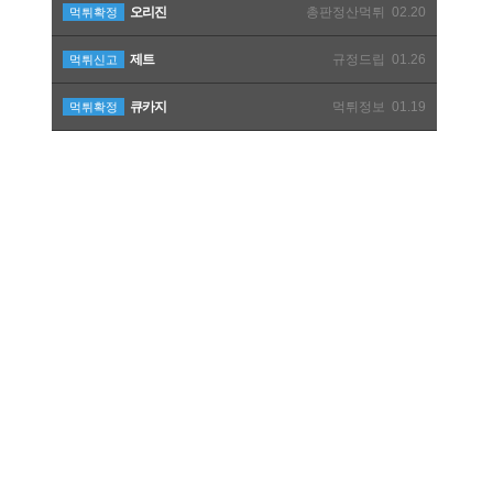
오리진
총판정산먹튀 02.20
먹튀확정
제트
규정드립 01.26
먹튀신고
큐카지
먹튀정보 01.19
먹튀확정