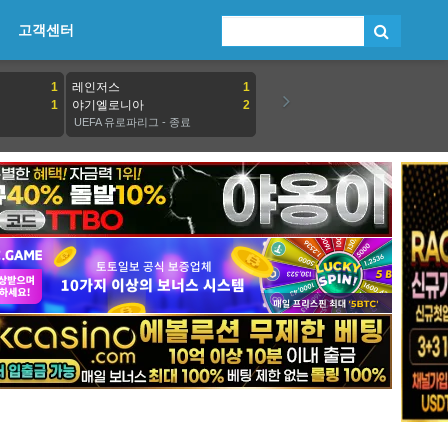
고객센터
1
레인저스
1
1
야기엘로니아
2
UEFA 유로파리그 - 종료