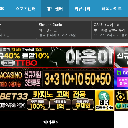
DB
스포츠센터
홍보센터
커뮤니티
해외사이트
즈
Sichuan Jiuniu
CS U.크라이오바
카
베이징 궈안
쿠오피온 팔로세우라
시 30분
중국 슈퍼리그 - 20시 35분
UEFA 유로파리그 - 종료
배너문의