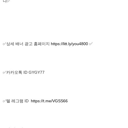
다✅
✅상세 배너 광고 홈페이지
https://litt.ly/you4800
✅
✅카카오톡 ID GYGY77
✅텔 레그램 ID
https://t.me/VGSS66