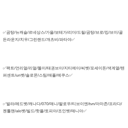
✅곰탕/뉴캐슬/르네상스/가을/보테가/리더/드릴/곰탕/브로/킹/브이/골
든라운지/치우/그린랜드/개츠비/파타야✅
✅팩트/언리얼/리얼/똘이/태권브이/지티에이/씨벳/포세이돈/색계열/텐
퍼센트/un벳/솔로몬/스팀/애플/에쿠스✅
✅발라/레드벳/캐나다/070/매니/팔로우/티브이엔/tvn/아마존/프라다/
젠틀맨/alo벳/빌드/핫플/토피아/조인벳/매니아✅