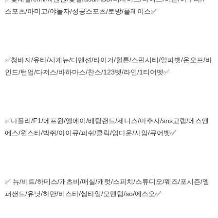
스포츠/아미고/야놀자/성공스포츠/토방/플레이스✅
✅청바지/유타/시계뉴/디멘션/타이거/힐튼/스핀시티/알파벳/온오프/바
인드/턴업/다저스/바하마스/찬스/123벳/라인/1티어벳✅
✅나폴리/F1/에프원/엘에이/배팅랜드/제니스/마추자/sns고랩/에스엔
에스/윈스타/박쥐/아이큐/피쉬/클릭/업다운/시암/큐어벳✅
✅ 뉴/비트/하데스/개츠비/매실/캐럿/스피치/스튜디오/웨즈/포시즌/엠
퍼샌드/유닛/하만/비스타/썸타임/모멘텀/so/에스오✅