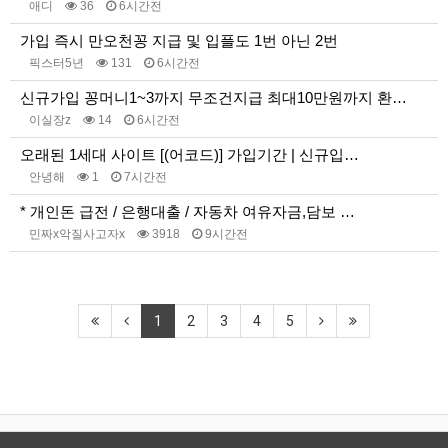
애디
36
6시간전
가입 즉시 만오천꽁 지급 및 입플도 1번 아닌 2번
픽스터5년
131
6시간전
신규가입 꽁머니1~3까지 무조건지급 최대10만원까지 환…
이실장z
14
6시간전
오래된 1세대 사이트 [(어코드)] 가입기간 | 신규입…
안녕해
1
7시간전
* 개인돈 급전 / 은행대출 / 자동차 여유자금,담보 …
민짜x악질사고자x
3918
9시간전
1
2
3
4
5