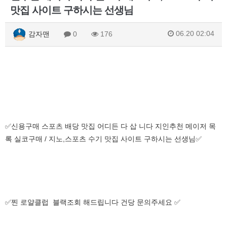
맛집 사이트 구하시는 선생님
06.20 02:04
감자맨
0
176
✅신용구매 스포츠 배당 맛집 어디든 다 삽 니다 지인추천 메이저 목
록 실코구매 / 지노,스포츠 수기 맛집 사이트 구하시는 선생님✅
✅찐 로얄클럽 블랙조회 해드립니다 건당 문의주세요 ✅