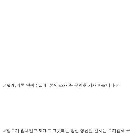
✅텔레,카톡 연락주실때 본인 소개 꼭 문의후 기재 바랍니다 ✅
✅잡수기 업체말고 제대로 그릇돼는 정산 장난질 안치는 수기업체 구