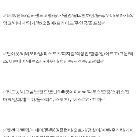
✅터보/윈드/앰퍼샌드고랩/등대/올인/짭la/맨하탄/불독/무비/오아시스/
망고/어나더/명가/ifc/오월애/프라이드/주인공/골프샵✅
✅인아웃/비비오타임/피스포츠/피지컬/직장인/힐링/럴/아르고/고윈/믹
스/세븐데이/세븐스타/아우디/백산수/저격수/고광렬✅
✅리드벳/시그널/브랜드/코난/lull/굿데이/nba/다무스/존킹/스위스/덴
마크/샾퍼/홍두깨/올스타/뉴스포츠/뉴베스트/대꼬 마✅
✅벳센터/랜덤/디데이/동동80/클럽비/오르카/땡칠이/아벤/우라칸/케이