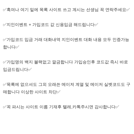
✅혹여나 여기 밑에 목록 사이트 쓰고 계시는 선생님 꼭 연락주세요✅
✅지인이벤트 + 가입코드 값 신용입금 해드립니다✅
✅가입코드 입금 거래 대화내역 지인이벤트 대화 내용 모두 인증가능
합니다✅
✅가입명의 백지 블랙없고 깔금합니다 가입승인후 코드값 즉시 바로
입금드립니다✅
✅목록에 없으셔도 그외 오래쓴 메이져 계열 및 메이저 실벳코드도 구
매합니다 이상한 사이트 차단✅
✅꼭 파시는 사이트 이름 기재후 텔레,카톡주시면 감사합니다✅