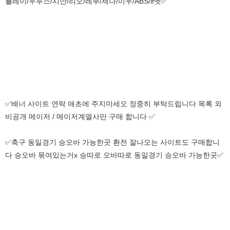
플레이/우루스/시안/리오/레부/세나/미우/ABS/if벳✅
✅배너 사이트 연락 애초에 주지마세오 정중히 부탁드립니다 목록 외
비공개 메이저 / 메이저계열사만 구매 합니다 ✅
✅축구 동일경기 승오바 가능한곳 환전 잘나오는 사이트도 구매합니
다 승오바 묶여있는거x 승따로 오바따로 동일경기 승오바 가능한곳✅