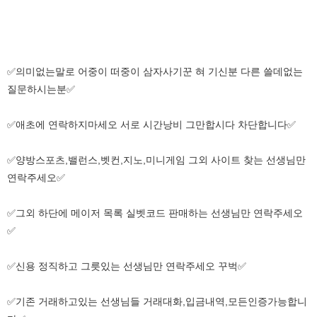
✅의미없는말로 어중이 떠중이 삼자사기꾼 혀 기신분 다른 쓸데없는
질문하시는분✅
✅애초에 연락하지마세오 서로 시간낭비 그만합시다 차단합니다✅
✅양방스포츠,밸런스,벳컨,지노,미니게임 그외 사이트 찾는 선생님만
연락주세오✅
✅그외 하단에 메이저 목록 실벳코드 판매하는 선생님만 연락주세오
✅
✅신용 정직하고 그릇있는 선생님만 연락주세오 꾸벅✅
✅기존 거래하고있는 선생님들 거래대화,입금내역,모든인증가능합니