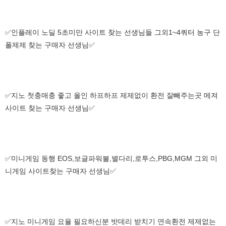
✅인플레이 노딜 5초미만 사이트 찾는 선생님들 그외1~4쿼터 농구 단
폴제제 찾는 구매자 선생님✅
✅지노 첫충매충 좋고 올인 하프하프 제제없이 환전 잘빼주는곳 메져
사이트 찾는 구매자 선생님✅
✅미니게임 동행 EOS,보글파워볼,별다리,로투스,PBG,MGM 그외 미
니게임 사이트찾는 구매자 선생님✅
✅지노 미니게임 요율 필요하신분 밧데리 받치기 연속환전 제제없는