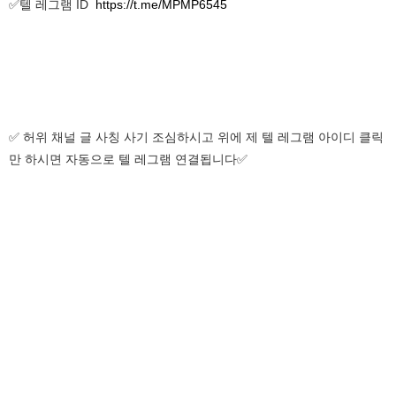
✅텔 레그램 ID
https://t.me/MPMP6545
✅ 허위 채널 글 사칭 사기 조심하시고 위에 제 텔 레그램 아이디 클릭
만 하시면 자동으로 텔 레그램 연결됩니다✅