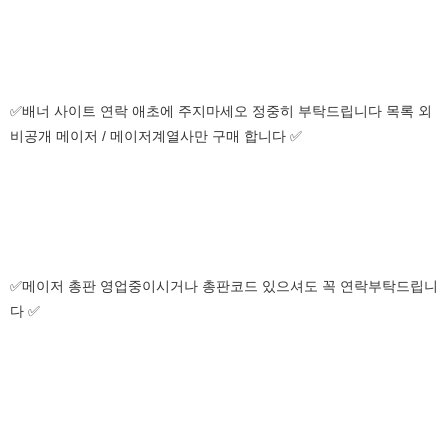
✅배너 사이트 연락 애초에 주지마세오 정중히 부탁드립니다 목록 외
비공개 메이저 / 메이저계열사만 구매 합니다 ✅
✅메이저 총판 영업중이시거나 총판코드 있으셔도 꼭 연락부탁드립니
다 ✅