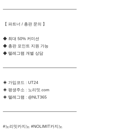
━━━━━━━━━━━━━━━━━━
【 파트너 / 총판 문의 】
◆ 최대 50% 커미션
◆ 총판 포인트 지원 가능
◆ 텔레그램 개별 상담
━━━━━━━━━━━━━━━━━━
◈ 가입코드 : UT24
◈ 평생주소 : 노리밋.com
◈ 텔레그램 : @NLT365
━━━━━━━━━━━━━━━━━━
#노리밋카지노 #NOLIMIT카지노