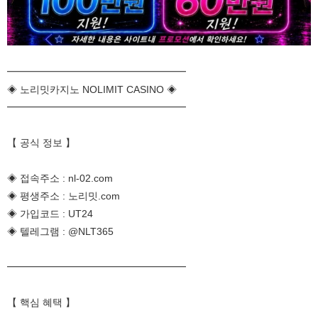
━━━━━━━━━━━━━━━━━━
◈ 노리밋카지노 NOLIMIT CASINO ◈
━━━━━━━━━━━━━━━━━━
【 공식 정보 】
◈ 접속주소 : nl-02.com
◈ 평생주소 : 노리밋.com
◈ 가입코드 : UT24
◈ 텔레그램 : @NLT365
━━━━━━━━━━━━━━━━━━
【 핵심 혜택 】