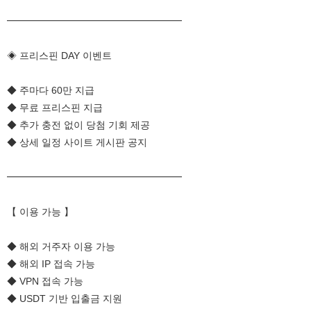
━━━━━━━━━━━━━━━━━━
◈ 프리스핀 DAY 이벤트
◆ 주마다 60만 지급
◆ 무료 프리스핀 지급
◆ 추가 충전 없이 당첨 기회 제공
◆ 상세 일정 사이트 게시판 공지
━━━━━━━━━━━━━━━━━━
【 이용 가능 】
◆ 해외 거주자 이용 가능
◆ 해외 IP 접속 가능
◆ VPN 접속 가능
◆ USDT 기반 입출금 지원