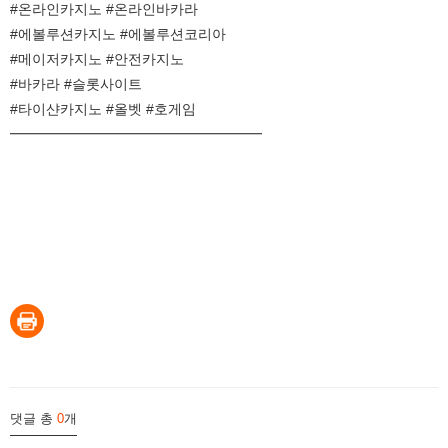
#온라인카지노 #온라인바카라
#에볼루션카지노 #에볼루션코리아
#메이저카지노 #안전카지노
#바카라 #슬롯사이트
#타이샨카지노 #올벳 #호게임
━━━━━━━━━━━━━━━━━━
댓글 총
0
개