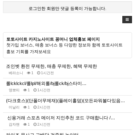
로그인한 회원만 댓글 등록이 가능합니다.
토토사이트 카지노사이트 꽁머니 업체홍보 페이지
첫가입 보너스, 매충 보너스 등 다양한 정보와 함께 토토사이트
홍보 기회를 가져보세요
조인벳 환전 무제한, 매충 무제한, 혜택 무제한
베라소니
1
1시간전
롤lcklckcl/롤lpl/해외롤/bj롤ck/bj스타미…
영뽀띠
1
1시간전
(다크호스)(단폴더무제재)(플레이홀덤)(모든파워볼다있음…
미날리
1
2시간전
️ 신용거래 스포츠 메이저 지인추천 코드 구매합니다 /…
감자맨
1
2시간전
라이즈 무사고 고배당 검증된 놀이터