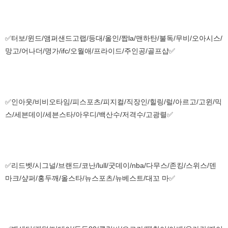
✅터보/윈드/앰퍼샌드고랩/등대/올인/짭la/맨하탄/불독/무비/오아시스/
망고/어나더/명가/ifc/오월애/프라이드/주인공/골프샵✅
✅인아웃/비비오타임/피스포츠/피지컬/직장인/힐링/럴/아르고/고윈/믹
스/세븐데이/세븐스타/아우디/백산수/저격수/고광렬✅
✅리드벳/시그널/브랜드/코난/lull/굿데이/nba/다무스/존킹/스위스/덴
마크/샾퍼/홍두깨/올스타/뉴스포츠/뉴베스트/대꼬 마✅