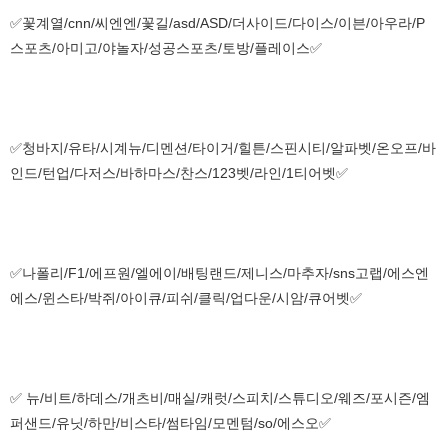
✅꽃계열/cnn/씨엔엔/꽃길/asd/ASD/더사이드/다이스/이븐/아우라/P
스포츠/아미고/야놀자/성공스포츠/토방/플레이스✅
✅청바지/유타/시계뉴/디멘션/타이거/힐튼/스핀시티/알파벳/온오프/바
인드/턴업/다저스/바하마스/찬스/123벳/라인/1티어벳✅
✅나폴리/F1/에프원/엘에이/배팅랜드/제니스/마추자/sns고랩/에스엔
에스/윈스타/박쥐/아이큐/피쉬/클릭/업다운/시암/큐어벳✅
✅ 뉴/비트/하데스/개츠비/매실/캐럿/스피치/스튜디오/웨즈/포시즌/엠
퍼샌드/유닛/하만/비스타/썸타임/모멘텀/so/에스오✅