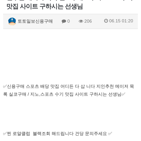
맛집 사이트 구하시는 선생님
06.15 01:20
토토일보신용구매
0
206
✅신용구매 스포츠 배당 맛집 어디든 다 삽 니다 지인추천 메이저 목
록 실코구매 / 지노,스포츠 수기 맛집 사이트 구하시는 선생님✅
✅찐 로얄클럽 블랙조회 해드립니다 건당 문의주세요 ✅