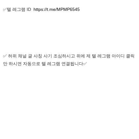
✅텔 레그램 ID
https://t.me/MPMP6545
✅ 허위 채널 글 사칭 사기 조심하시고 위에 제 텔 레그램 아이디 클릭
만 하시면 자동으로 텔 레그램 연결됩니다✅