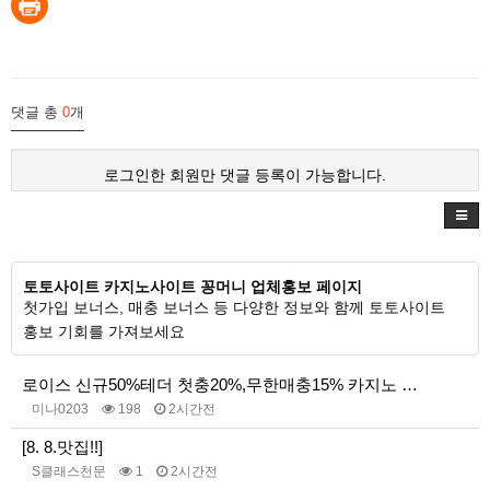
댓글 총
0
개
로그인한 회원만 댓글 등록이 가능합니다.
토토사이트 카지노사이트 꽁머니 업체홍보 페이지
첫가입 보너스, 매충 보너스 등 다양한 정보와 함께 토토사이트
홍보 기회를 가져보세요
로이스 신규50%테더 첫충20%,무한매충15% 카지노 …
미나0203
198
2시간전
[8. 8.맛집!!]
S클래스천문
1
2시간전