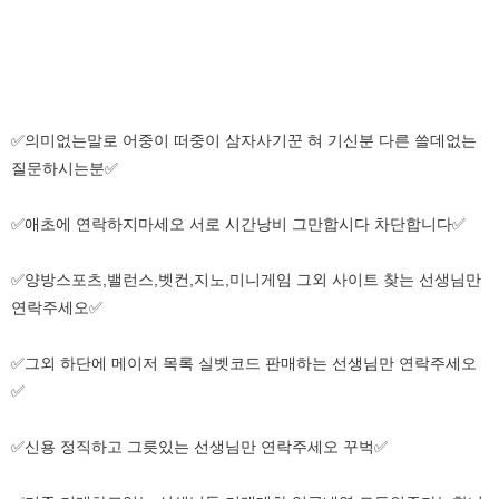
✅의미없는말로 어중이 떠중이 삼자사기꾼 혀 기신분 다른 쓸데없는
질문하시는분✅
✅애초에 연락하지마세오 서로 시간낭비 그만합시다 차단합니다✅
✅양방스포츠,밸런스,벳컨,지노,미니게임 그외 사이트 찾는 선생님만
연락주세오✅
✅그외 하단에 메이저 목록 실벳코드 판매하는 선생님만 연락주세오
✅
✅신용 정직하고 그릇있는 선생님만 연락주세오 꾸벅✅