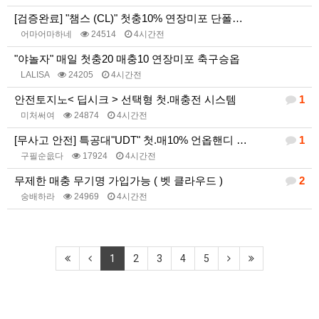
[검증완료] "챔스 (CL)" 첫충10% 연장미포 단폴…
어마어마하네
24514
4시간전
"야놀자" 매일 첫충20 매충10 연장미포 축구승옵
LALISA
24205
4시간전
안전토지노< 딥시크 > 선택형 첫.매충전 시스템
1
미처써여
24874
4시간전
[무사고 안전] 특공대"UDT" 첫.매10% 언옵핸디 …
1
구필순읎다
17924
4시간전
무제한 매충 무기명 가입가능 ( 벳 클라우드 )
2
숭배하라
24969
4시간전
1
2
3
4
5