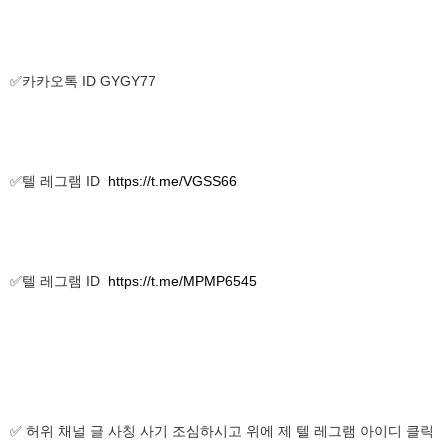
✅카카오톡 ID GYGY77
✅텔 레그램 ID
https://t.me/VGSS66
✅텔 레그램 ID
https://t.me/MPMP6545
✅ 허위 채널 글 사칭 사기 조심하시고 위에 제 텔 레그램 아이디 클릭