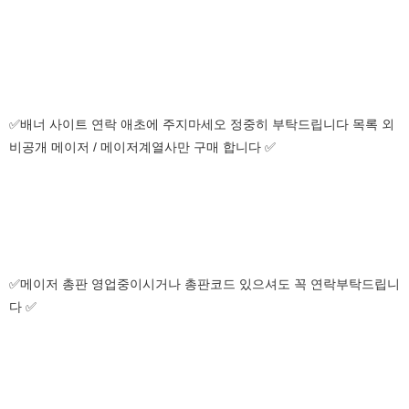
✅배너 사이트 연락 애초에 주지마세오 정중히 부탁드립니다 목록 외
비공개 메이저 / 메이저계열사만 구매 합니다 ✅
✅메이저 총판 영업중이시거나 총판코드 있으셔도 꼭 연락부탁드립니
다 ✅