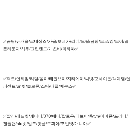
✅곰탕/뉴캐슬/르네상스/가을/보테가/리더/드릴/곰탕/브로/킹/브이/골
든라운지/치우/그린랜드/개츠비/파타야✅
✅팩트/언리얼/리얼/똘이/태권브이/지티에이/씨벳/포세이돈/색계열/텐
퍼센트/un벳/솔로몬/스팀/애플/에쿠스✅
✅발라/레드벳/캐나다/070/매니/팔로우/티브이엔/tvn/아마존/프라다/
젠틀맨/alo벳/빌드/핫플/토피아/조인벳/매니아✅