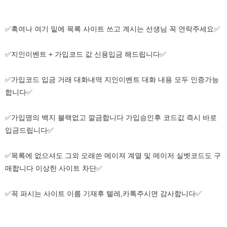
✅혹여나 여기 밑에 목록 사이트 쓰고 계시는 선생님 꼭 연락주세요✅
✅지인이벤트 + 가입코드 값 신용입금 해드립니다✅
✅가입코드 입금 거래 대화내역 지인이벤트 대화 내용 모두 인증가능
합니다✅
✅가입명의 백지 블랙없고 깔금합니다 가입승인후 코드값 즉시 바로
입금드립니다✅
✅목록에 없으셔도 그외 오래쓴 메이져 계열 및 메이저 실벳코드도 구
매합니다 이상한 사이트 차단✅
✅꼭 파시는 사이트 이름 기재후 텔레,카톡주시면 감사합니다✅