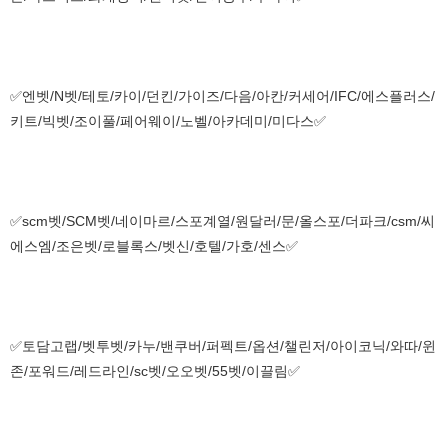
✅엔벳/N벳/테토/카이/던킨/가이즈/다음/아칸/커세어/IFC/에스플러스/
키트/빅벳/조이풀/페어웨이/노벨/아카데미/미다스✅
✅scm벳/SCM벳/네이마르/스포계열/원달러/문/올스포/더파크/csm/씨
에스엠/조은벳/로블록스/벳신/호텔/가호/센스✅
✅토담고랩/벳투벳/카누/밴쿠버/퍼펙트/옵션/챌린저/아이코닉/와따/윈
존/포워드/레드라인/sc벳/오오벳/55벳/이끌림✅