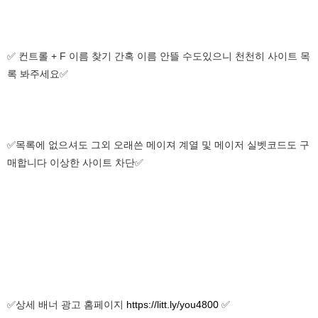
✅ 컨트롤 + F 이름 찾기 간혹 이름 안뜰 수도있으니 천천히 사이트 목
록 봐주세요✅
✅목록에 없으셔도 그외 오래쓴 메이져 계열 및 메이저 실벳코드도 구
매합니다 이상한 사이트 차단✅
✅상세 배너 광고 홈페이지
https://litt.ly/you4800
✅