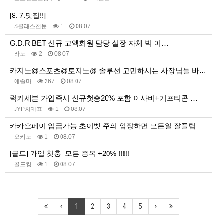
[8. 7.맛집!!]
S클래스천문
1
08.07
G.D.R BET 신규 고액회원 담당 실장 자체 빅 이…
라도
2
08.07
카지노@스포츠@토지노@ 솔루션 고민하시는 사장님들 바로…
에솔마
267
08.07
럭키세븐 가입즉시 신규첫충20% 포함 이사비+기프티콘 …
JYP차대표
1
08.07
카카오페이 입금가능 초이벳 주의 입장하면 모든일 잘풀림
오키도
1
08.07
[골드] 가입 첫충, 모든 종목 +20% !!!!!!
골드킹
1
08.07
1
2
3
4
5