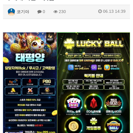
06.13 14:39
코기야
0
230