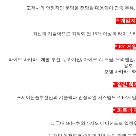
고객사의 안정적인 운영을 전담할 대응팀이 연중 무휴, 
* 게임
최신의 기술력으로 최적화 된 15개 이상의 라이브 카
* EZ 게
라이브 바카라 : 에볼-루션, 뉴카가얀, 마이크로, 드림, 오리엔탈, A
용호
호텔 바카라 : 8
* 알값 
포세이돈솔루션만의 기술력과 안정적인 시스템으로 EZ게임
* 파트너
1. 국내 또는 해외카지노 에이전트로 일정
2. 개인 유저로써 주위의 지인들과 함께 