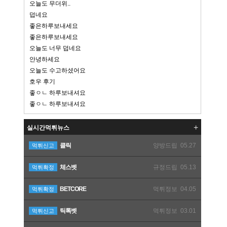
오늘도 무더위..
덥네요
좋은하루보내세요
좋은하루보내세요
오늘도 너무 덥네요
안녕하세요
오늘도 수고하셨어요
호우 후기
좋ㅇㄴ 하루보내셔요
좋ㅇㄴ 하루보내셔요
+
실시간먹튀뉴스
클릭
양방드립 05.27
먹튀신고
체스벳
규정드립 05.13
먹튀확정
BETCORE
먹튀정보 04.05
먹튀확정
틱톡벳
먹튀정보 03.01
먹튀신고