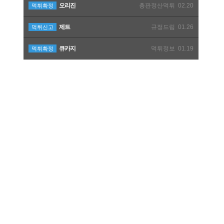
오리진
총판정산먹튀 02.20
먹튀확정
제트
규정드립 01.26
먹튀신고
큐카지
먹튀정보 01.19
먹튀확정