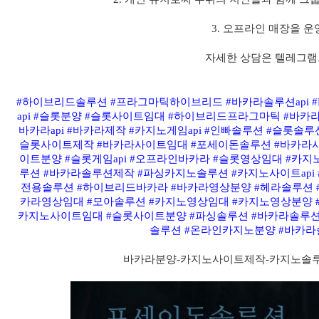
3. 오프라인 매장을 
자세한 상담은 텔레그램
#하이브리드솔루션 #프라그마틱하이브리드 #바카라솔루션api 
api #슬롯분양 #슬롯사이트임대 #하이브리드프라그마틱 #바카라임
바카라api #바카라제작 #카지노게임api #인빠솔루션 #슬롯솔
슬롯사이트제작 #바카라사이트임대 #포세이돈솔루션 #바카라사이
이트분양 #슬롯게임api #오프라인바카라 #슬롯영상임대 #카
루션 #바카라솔루션제작 #파싱카지노솔루션 #카지노사이트api
전용솔루션 #하이브리드바카라 #바카라영상분양 #헤라솔루션
카라영상임대 #모아솔루션 #카지노영상임대 #카지노영상분양 #슬
카지노사이트임대 #슬롯사이트분양 #파싱솔루션 #바카라솔루션
솔루션 #온라인카지노분양 #바카
바카라분양-카지노사이트제작-카지노솔