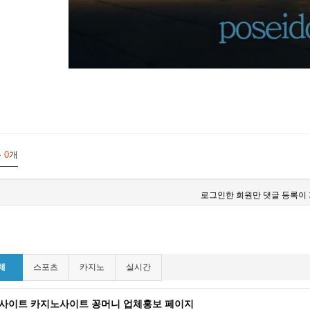
총
0
개
로그인한 회원만 댓글 등록이
체
스포츠
카지노
실시간
사이트 카지노사이트 꽁머니 업체홍보 페이지