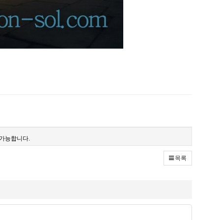
 가능합니다.
목록