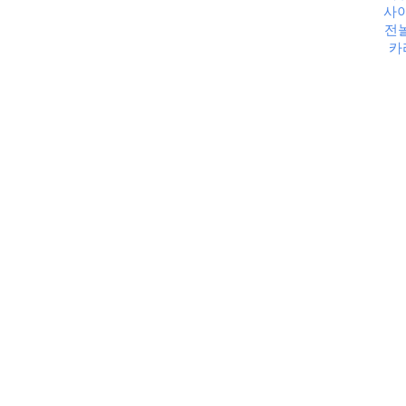
사이
전
카