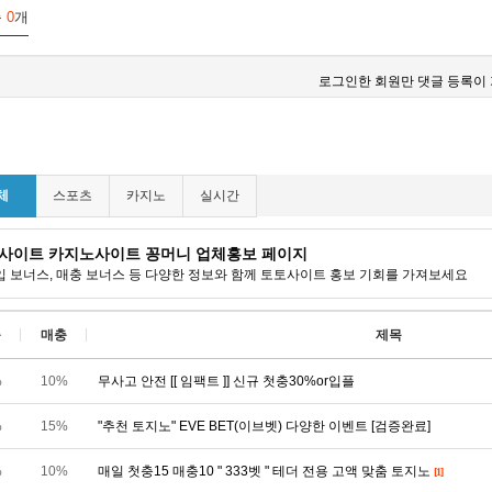
총
0
개
로그인한 회원만 댓글 등록이
체
스포츠
카지노
실시간
사이트 카지노사이트 꽁머니 업체홍보 페이지
 보너스, 매충 보너스 등 다양한 정보와 함께 토토사이트 홍보 기회를 가져보세요
충
매충
제목
%
10%
무사고 안전 [[ 임팩트 ]] 신규 첫충30%or입플
%
15%
"추천 토지노" EVE BET(이브벳) 다양한 이벤트 [검증완료]
%
10%
매일 첫충15 매충10 " 333벳 " 테더 전용 고액 맞춤 토지노
[1]