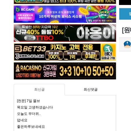
[원
최신글
최신댓글
[천문] 7일 믈브
목요일 고생하셨습니다
오늘도 무더위..
덥네요
좋은하루보내세요