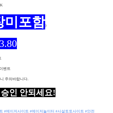
K
장미포함
)
3.80
트
 이벤트
되니 주의바랍니다.
 승인 안되세요!
트 #메이저사이트 #메이저놀이터 #사설토토사이트 #안전