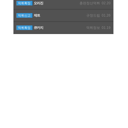
오리진
총판정산먹튀 02.20
먹튀확정
제트
규정드립 01.26
먹튀신고
큐카지
먹튀정보 01.19
먹튀확정