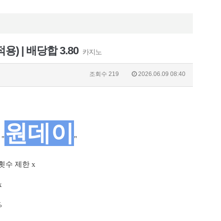
 | 배당합 3.80
카지노
조회수 219
2026.06.09 08:40
원데이
"
" 
 횟수 제한 x
x
%