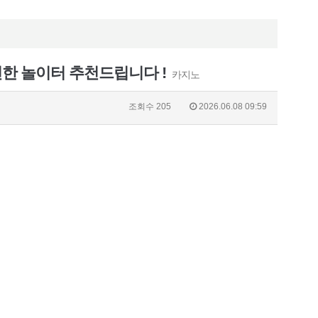
한 놀이터 추천드립니다 !
카지노
조회수 205
2026.06.08 09:59