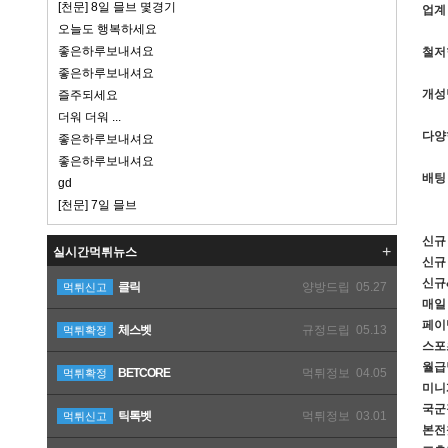
[천문] 8일 믈브 몇경기
업계
오늘도 행복하세요
좋은하루보내셔요
철저
좋은하루보내셔요
개성
즐주되세요
더워 더워 ...
다양
좋은하루보내셔요
좋은하루보내셔요
배팅
gd
[천문] 7일 믈브
신규
+
실시간먹튀뉴스
신규
신규
클릭
양방드립 05.27
먹튀신고
매일
페이
체스벳
규정드립 05.13
먹튀확정
스포
월급
BETCORE
먹튀정보 04.05
먹튀확정
미니
국군
틱톡벳
먹튀정보 03.01
먹튀신고
본전