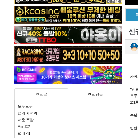
신
카지
"신
최신글
최신댓글
모두
1:
모두모두
덥네여 더워
수년
더운 주말 ..
Atm후기
탄탄
덥네영!