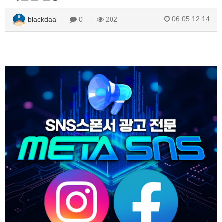
06.05 12:14
blackdaa
0
202