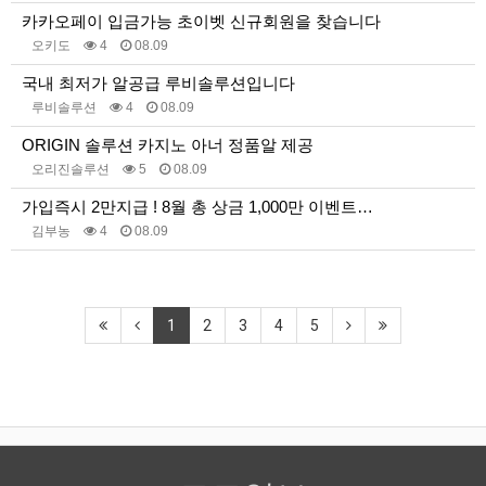
카카오페이 입금가능 초이벳 신규회원을 찾습니다
오키도
4
08.09
국내 최저가 알공급 루비솔루션입니다
루비솔루션
4
08.09
ORIGIN 솔루션 카지노 아너 정품알 제공
오리진솔루션
5
08.09
가입즉시 2만지급 ! 8월 총 상금 1,000만 이벤트…
김부농
4
08.09
1
2
3
4
5