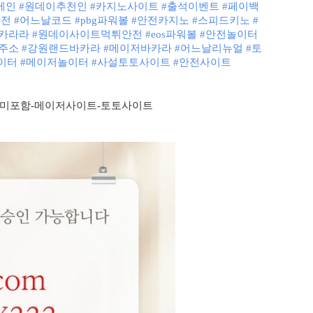
메인 #원데이추천인 #카지노사이트 #출석이벤트 #페이백
 #어느날코드 #pbg파워볼 #안전카지노 #스피드키노 #
라라 #원데이사이트먹튀안전 #eos파워볼 #안전놀이터 
주소 #강원랜드바카라 #메이저바카라 #어느날리뉴얼 #토
이터 #메이저놀이터 #사설토토사이트 #안전사이트
미포함-메이저사이트-토토사이트