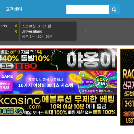
고객센터
uarto
0
스포르팅 크리스탈
0
Universitario
페루 1부 - 10시 30분