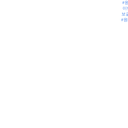
#
이
보
#