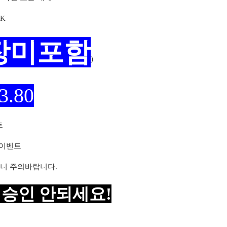
K
장미포함
)
3.80
트
 이벤트
되니 주의바랍니다.
 승인 안되세요!