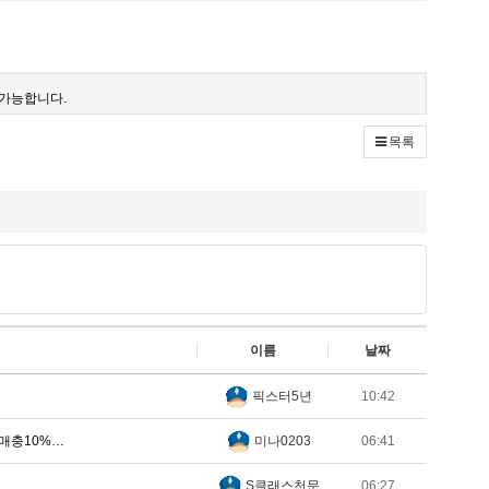
 가능합니다.
목록
이름
날짜
픽스터5년
10:42
한매충10%…
미나0203
06:41
S클래스천문
06:27