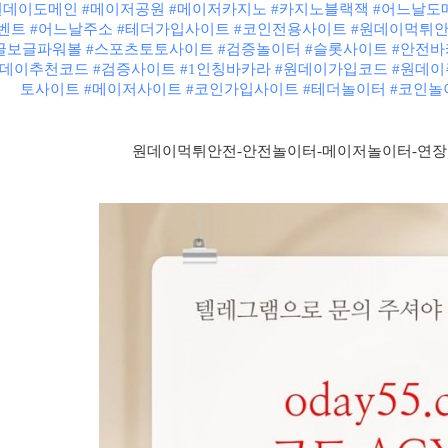
원데이도메인 #메이저공원 #메이저카지노 #카지노블랙잭 #어느날도
벤트 #어느날주소 #테더가입사이트 #코인전용사이트 #원데이먹튀안전
글보글파워볼 #스포츠토토사이트 #검증놀이터 #슬롯사이트 #안전바카
원데이추천코드 #검증사이트 #1인칭바카라 #원데이가입코드 #원데이
토사이트 #메이저사이트 #코인가입사이트 #테더놀이터 #코인놀
원데이먹튀안전-안전놀이터-메이저놀이터-연장