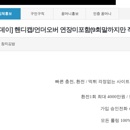
업체홍보
구인구직
꽁머니홍보
인증 꽁머니
데이] 핸디캡/언더오버 연장미포함(9회말까지만 적용)
참치김밥
빠른 충전, 환전 / 먹튀 걱정없는 사이트 
환전1회 최대 4000만원 /
가입 승인전화 
모든 롤링 100