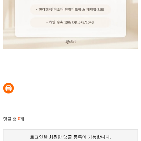
댓글 총
0
개
로그인한 회원만 댓글 등록이 가능합니다.