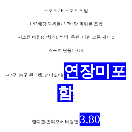
스포츠 / E-스포츠 게임
1.95배당 파워볼/ 3.7배당 파워볼 조합
시스템 배팅(삼치기), 찍먹, 루틴, 마틴 모든 제재 x
스포츠 단폴더 OK
연장미포
-야구, 농구 핸디캡, 언더오버(
함
)
3.80
핸디캡/언더오버 배당합 