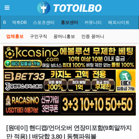
DB
먹튀DB
스포츠센터
홍보센터
커뮤니티
해외사이트
업체홍보
구인구직
꽁머니홍보
인증 꽁머니
[원데이] 핸디캡/언더오버 연장미포함(9회말까지
만 적용) | 배당합 3.80 | 동행파워볼