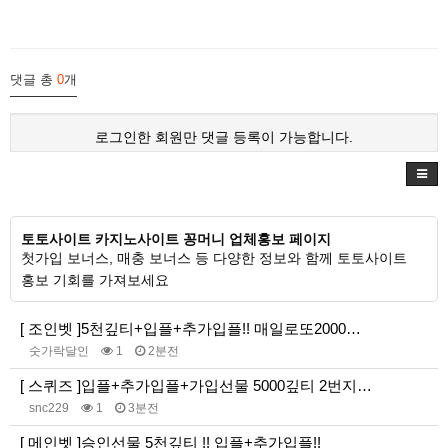
댓글 총
0
개
로그인한 회원만 댓글 등록이 가능합니다.
토토사이트 카지노사이트 꽁머니 업체홍보 페이지
첫가입 보너스, 매충 보너스 등 다양한 정보와 함께 토토사이트
홍보 기회를 가져보세요
[ 조인벳 ]5천깊티+입플+추가입플!! 매일로또2000…
숫가락달인
1
2분전
[ 스퀴즈 ]입플+추가입플+가입선물 5000깊티 2번지…
snc229
1
3분전
[ 메인벳 ]승인선물 5천깊티 !! 입플+추가입플!!