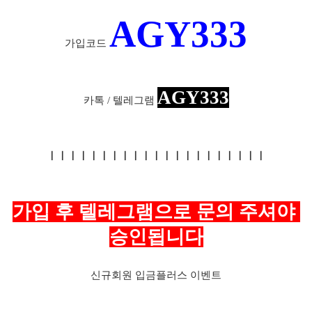
AGY333
가입코드 
AGY333
카톡 / 텔레그램 
ㅣㅣㅣㅣㅣㅣㅣㅣㅣㅣㅣㅣㅣㅣㅣㅣㅣㅣㅣㅣㅣ
가입 후 텔레그램으로 문의 주셔야 
승인됩니다
신규회원 입금플러스 이벤트