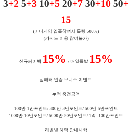
3
+2
 5
+3
 10
+5
 20
+7
 30
+10
 50
+
15
(미니게임 입플참여시 롤링 500%)
(카지노 이용 참여불가)
15%
15%
신규페이백 
/ 매일돌발 
실배터 인증 보너스 이벤트 
누적 충전금액
100만-1만포인트/ 300만-3만포인트/ 500만-5만포인트
1000만-10만포인트/ 5000만-50만포인트/ 1억 -100만포인트
레벨별 혜택 안내사항