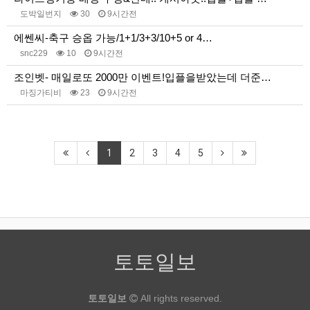
도박일번지
30
9시간전
에쎈씨-축구 승옵 가능/1+1/3+3/10+5 or 4…
snc229
10
9시간전
조인벳- 매일로또 2000만 이벤트!입플을받았는데 더준…
마징가티비
23
9시간전
1
2
3
4
5
토토일보
토토일보
All rights reserved.