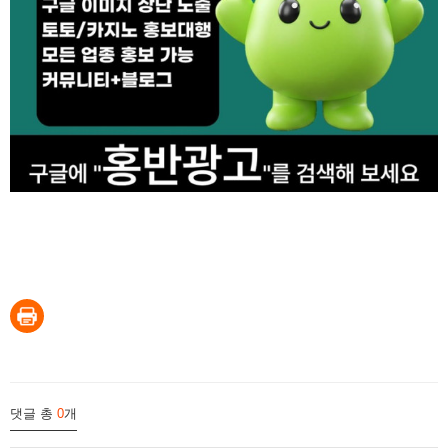
댓글 총
0
개