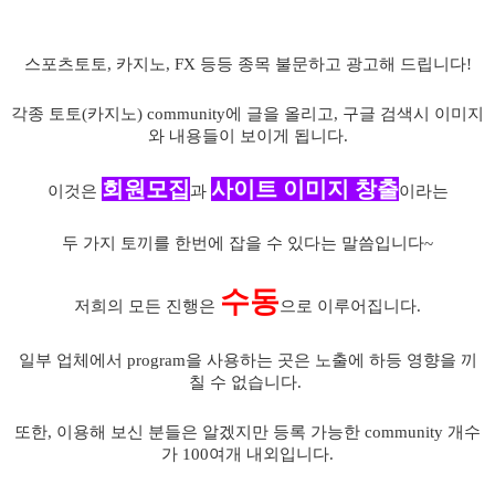
스포츠토토, 카지노, FX 등등 종목 불문하고 광고해 드립니다!
각종 토토(카지노) community에 글을 올리고, 구글 검색시 이미지
와 내용들이 보이게 됩니다.
회원모집
사이트 이미지 창출
이것은 
과 
이라는
두 가지 토끼를 한번에 잡을 수 있다는 말씀입니다~
수동
저희의 모든 진행은 
으로 이루어집니다.
일부 업체에서 program을 사용하는 곳은 노출에 하등 영향을 끼
칠 수 없습니다. 
또한, 이용해 보신 분들은 알겠지만 등록 가능한 community 개수
가 100여개 내외입니다.