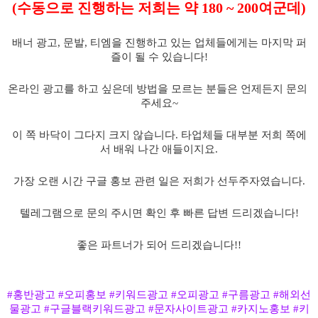
(수동으로 진행하는 저희는 약 180 ~ 200여군데)
배너 광고, 문발, 티엠을 진행하고 있는 업체들에게는 마지막 퍼
즐이 될 수 있습니다!
온라인 광고를 하고 싶은데 방법을 모르는 분들은 언제든지 문의 
주세요~
이 쪽 바닥이 그다지 크지 않습니다. 타업체들 대부분 저희 쪽에
서 배워 나간 애들이지요.
가장 오랜 시간 구글 홍보 관련 일은 저희가 선두주자였습니다.
텔레그램으로 문의 주시면 확인 후 빠른 답변 드리겠습니다!
좋은 파트너가 되어 드리겠습니다!!
#홍반광고 #오피홍보 #키워드광고 #오피광고 #구름광고 #해외선
물광고 #구글블랙키워드광고 #문자사이트광고 #카지노홍보 #키