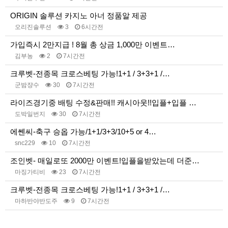
ORIGIN 솔루션 카지노 아너 정품알 제공
오리진솔루션
3
6시간전
가입즉시 2만지급 ! 8월 총 상금 1,000만 이벤트…
김부농
2
7시간전
크루벳-전종목 크로스베팅 가능!1+1 / 3+3+1 /…
군밤쟝수
30
7시간전
라이즈경기중 배팅 수정&판매!! 캐시아웃!!입플+입플 …
도박일번지
30
7시간전
에쎈씨-축구 승옵 가능/1+1/3+3/10+5 or 4…
snc229
10
7시간전
조인벳- 매일로또 2000만 이벤트!입플을받았는데 더준…
마징가티비
23
7시간전
크루벳-전종목 크로스베팅 가능!1+1 / 3+3+1 /…
마하반야반도주
9
7시간전