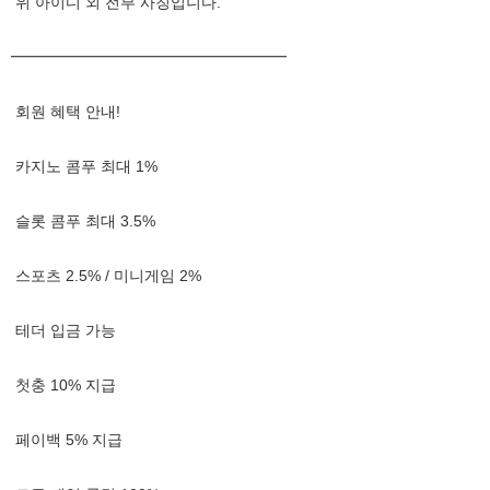
위 아이디 외 전부 사칭입니다.
━━━━━━━━━━━━━━━━━━
회원 혜택 안내!
카지노 콤푸 최대 1%
슬롯 콤푸 최대 3.5%
스포츠 2.5% / 미니게임 2%
테더 입금 가능
첫충 10% 지급
페이백 5% 지급