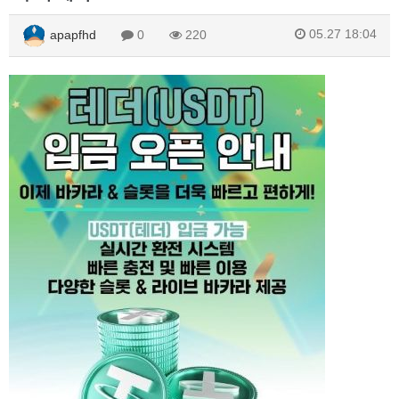
05.27 18:04
apapfhd
0
220