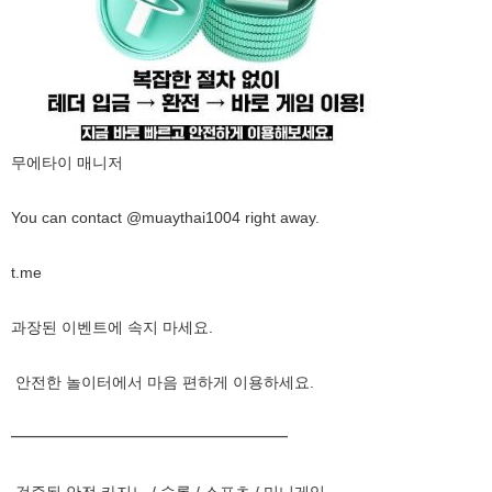
무에타이 매니저
You can contact @muaythai1004 right away.
t.me
과장된 이벤트에 속지 마세요.
안전한 놀이터에서 마음 편하게 이용하세요.
━━━━━━━━━━━━━━━━━━
검증된 안전 카지노 / 슬롯 / 스포츠 / 미니게임