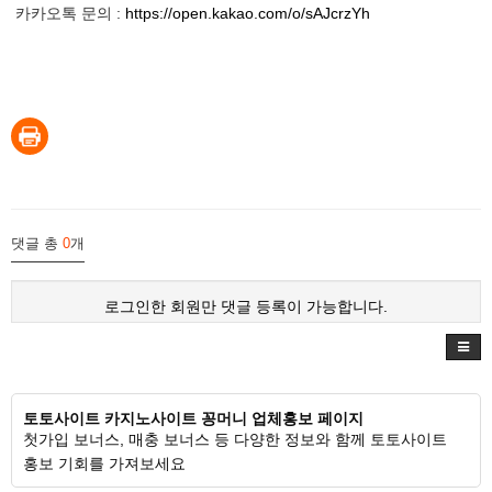
카카오톡 문의 :
https://open.kakao.com/o/sAJcrzYh
댓글 총
0
개
로그인한 회원만 댓글 등록이 가능합니다.
토토사이트 카지노사이트 꽁머니 업체홍보 페이지
첫가입 보너스, 매충 보너스 등 다양한 정보와 함께 토토사이트
홍보 기회를 가져보세요