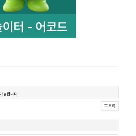
 가능합니다.
목록