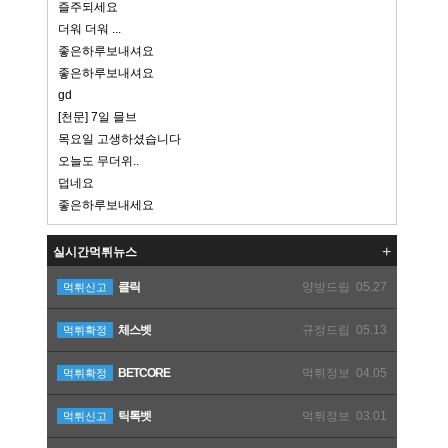
즐주되세요
더워 더워 ...
좋은하루보내셔요
좋은하루보내셔요
gd
[천문] 7일 믈브
목요일 고생하셨습니다
오늘도 무더위..
덥네요
좋은하루보내세요
+
실시간먹튀뉴스
클릭
양방드립 05.27
먹튀신고
체스벳
규정드립 05.13
먹튀확정
BETCORE
먹튀정보 04.05
먹튀확정
틱톡벳
먹튀정보 03.01
먹튀신고