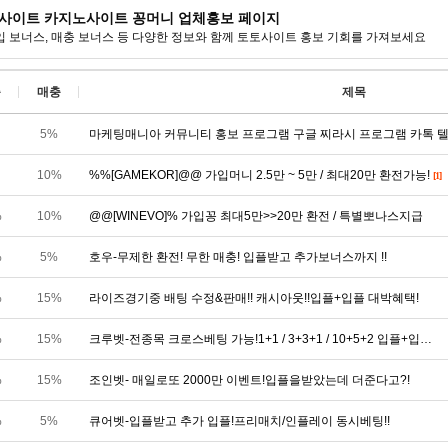
사이트 카지노사이트 꽁머니 업체홍보 페이지
 보너스, 매충 보너스 등 다양한 정보와 함께 토토사이트 홍보 기회를 가져보세요
충
매충
제목
5%
마케팅매니아 커뮤니티 홍보 프로그램 구글 찌라시 프로그램 카톡 
10%
%%[GAMEKOR]@@ 가입머니 2.5만 ~ 5만 / 최대20만 환전가능!
[1]
%
10%
@@[WINEVO]% 가입꽁 최대5만>>20만 환전 / 특별뽀나스지급
%
5%
호우-무제한 환전! 무한 매충! 입플받고 추가보너스까지 !!
%
15%
라이즈경기중 배팅 수정&판매!! 캐시아웃!!입플+입플 대박혜택!
%
15%
크루벳-전종목 크로스베팅 가능!1+1 / 3+3+1 / 10+5+2 입플+입…
%
15%
조인벳- 매일로또 2000만 이벤트!입플을받았는데 더준다고?!
%
5%
큐어벳-입플받고 추가 입플!프리매치/인플레이 동시베팅!!