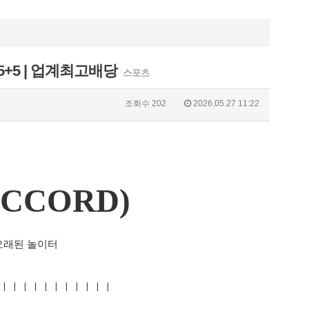
5+5 | 업계최고배당
스포츠
조회수 202
2026.05.27 11:22
CCORD)
오래된 놀이터
ㅣㅣㅣㅣㅣㅣㅣㅣㅣㅣㅣ