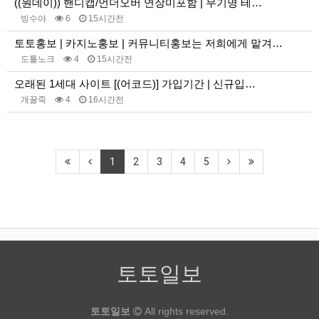
((원데이)) 핸디캡/언더오버 연장미포함 | 무기명 테…
빙수야
6
15시간전
토토홍보 | 카지노홍보 | 커뮤니티홍보는 저희에게 맡겨…
도톨노크
4
15시간전
오래된 1세대 사이트 [(어코드)] 가입기간 | 신규입…
개꿀죽
4
16시간전
1
2
3
4
5
토토일보
토토일보
All rights reserved.