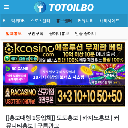
DB
먹튀DB
스포츠센터
홍보센터
커뮤니티
해외사이트
업체홍보
구인구직
꽁머니홍보
인증 꽁머니
[[홍보대행 1등업체]] 토토홍보 | 카지노홍보 | 커
뮤니티홍보 | 구름광고