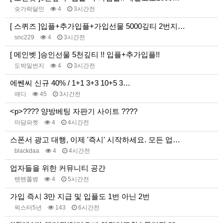
숫가락달인
4
3시간전
[ 스퀴즈 ]입플+추가입플+가입선물 5000깊티 2번지…
snc229
4
3시간전
[ 메인벳 ]승인선물 5천깊티 !! 입플+추가입플!!
도박일번지
4
3시간전
에쎈씨 신규 40% / 1+1 3+3 10+5 3…
애디
45
3시간전
<p>???? 양방베팅 자판기 사이트 ????
마담파켓
4
4시간전
스폰서 광고 대행, 이제 '즉시' 시작하세요. 모든 업…
blackdaa
4
4시간전
업자들을 위한 커뮤니티 공간
텐텐쫄병
4
5시간전
가입 즉시 3만 지급 및 입플도 1번 아닌 2번
픽스터5년
143
6시간전