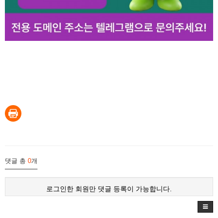
댓글 총
0
개
로그인한 회원만 댓글 등록이 가능합니다.