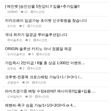
[ 메인벳 ]승인선물 5천깊티 !! 입플+추가입플!!
329840
11
5시간전
카카오페이 입금가능 초이벳 신규회원을 찾습니다
오키도
2
7시간전
국내 최저가 알공급 루비솔루션입니다
루비솔루션
2
8시간전
ORIGIN 솔루션 카지노 아너 정품알 제공
오리진솔루션
3
8시간전
가입즉시 2만지급 ! 8월 총 상금 1,000만 이벤트…
김부농
2
9시간전
크루벳-전종목 크로스베팅 가능!1+1 / 3+3+1 /…
군밤쟝수
30
9시간전
라이즈경기중 배팅 수정&판매!! 캐시아웃!!입플+입플 …
도박일번지
30
9시간전
에쎈씨-축구 승옵 가능/1+1/3+3/10+5 or 4…
snc229
10
9시간전