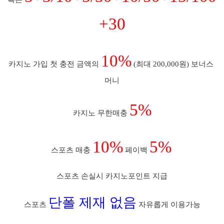
+30
10%
카지노 가입 첫 충전 금액의 
 (최대 200,000원) 보너스 
머니
5%
카지노 무한매충 
10%
5%
스포츠 매충 
 페이백 
스포츠 손실시 카지노포인트 지급
단폴 제재 없음
스포츠 
 자유롭게 이용가능