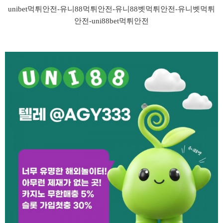
unibet먹튀안전-유니88먹튀안전-유니88벳먹튀안전-유니벳먹튀
안전-uni88bet먹튀안전