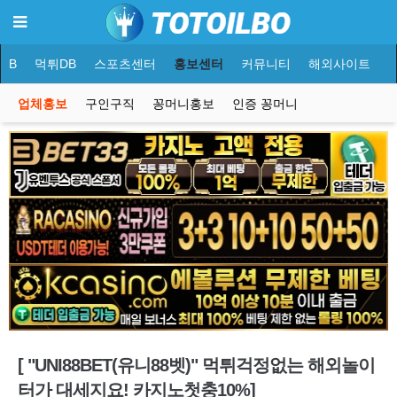
DB
먹튀DB
스포츠센터
홍보센터
커뮤니티
해외사이트
업체홍보
구인구직
꽁머니홍보
인증 꽁머니
[ "UNI88BET(유니88벳)" 먹튀걱정없는 해외놀이
터가 대세지요! 카지노첫충10%]