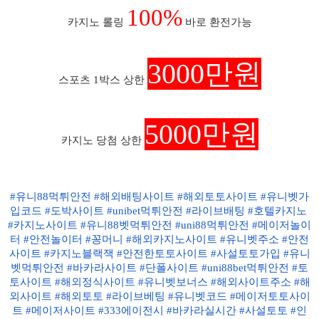
100%
카지노 롤링 
 바로 환전가능
3000만원
스포츠 1박스 상한 
5000만원
카지노 당첨 상한 
#유니88먹튀안전 #해외배팅사이트 #해외토토사이트 #유니벳가
입코드 #도박사이트 #unibet먹튀안전 #라이브배팅 #호텔카지노 
#카지노사이트 #유니88벳먹튀안전 #uni88먹튀안전 #메이저놀이
터 #안전놀이터 #꽁머니 #해외카지노사이트 #유니벳주소 #안전
사이트 #카지노블랙잭 #안전한토토사이트 #사설토토가입 #유니
벳먹튀안전 #바카라사이트 #단폴사이트 #uni88bet먹튀안전 #토
토사이트 #해외정식사이트 #유니벳보너스 #해외사이트주소 #해
외사이트 #해외토토 #라이브베팅 #유니벳코드 #메이저토토사이
트 #메이저사이트 #333에이전시 #바카라실시간 #사설토토 #인