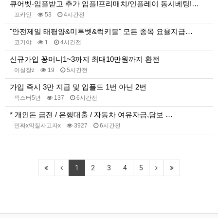
큐어벳-입플받고 추가 입플!프리매치/인플레이 동시베팅!…
꼬카인
53
4시간전
"안전제일 태평양&미투벳&럭키볼" 모든 종목 요율지급…
코기야
1
4시간전
️신규가입 꽁머니1~3까지 최대10만원까지 환전️
이실장z
19
5시간전
가입 즉시 3만 지급 및 입플도 1번 아닌 2번
픽스터5년
137
6시간전
* 개인돈 급전 / 은행대출 / 자동차 여유자금,담보 …
민짜x악질사고자x
3927
6시간전
1
2
3
4
5