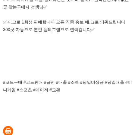
곳 찾는구매자 선생님✅
✅매.크로 1회성 판매합니다 모든 직종 홍보 매.크로 띄워드립니다
300곳 자동으로 본인 텔레그램으로 연락갑니다✅
#코드구매 #코드판매 #급전 #대출 #소액 #당일비상금 #당일대출 #미
니게임 #스포츠 #메이저 #교환