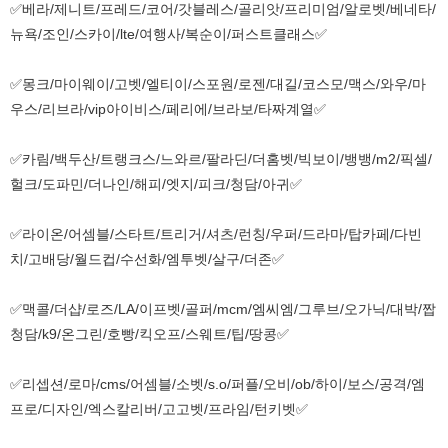
✅베라/제니트/프레드/코어/갓블레스/골리앗/프리미엄/알로벳/베네타/
뉴욕/조인/스카이/lte/여행사/복순이/퍼스트클래스✅
✅몽크/마이웨이/고벳/엘티이/스포원/로젠/대길/코스모/맥스/와우/마
우스/리브라/vip아이비스/페리에/브라보/타짜계열✅
✅카림/백두산/트랭크스/느와르/팔라딘/더홈벳/빅보이/뱅뱅/m2/픽셀/
헐크/도파민/더나인/해피/엣지/피크/청담/아귀✅
✅라이온/어셈블/스타트/트리거/셔츠/런칭/우퍼/드라마/탑카페/다빈
치/고배당/월드컵/수선화/엠투벳/살구/더존✅
✅맥콜/더샵/로즈/LA/이프벳/골퍼/mcm/엠씨엠/그루브/오가닉/대박/짭
청담/k9/온그린/호빵/킥오프/스웨트/팁/땅콩✅
✅리셉션/로마/cms/어셈블/소벳/s.o/퍼플/오비/ob/하이/보스/공격/엠
프로/디자인/엑스칼리버/고고벳/프라임/턴키벳✅