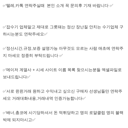
✅텔레,카톡 연락주실때 본인 소개 꼭 문의후 기재 바랍니다 ✅
✅잡수기 업체말고 제대로 그릇돼는 정산 장난질 안치는 수기업체 구
하시는분도 연락주세오✅
✅정산시간,규정,보증 설명가능 아무것도 모르는 사람 애초에 연락주
지 마세오 정중히 부탁드립니다 ✅
✅메이저 계열사 + 시세 사이트 이름 목록 찾으시는분들 엑셀파일로
보내드립니다✅
✅서로 윈윈거래 원하고 수익내고 싶으신 구매자 선생님들만 연락주
세오 거래대화내용,거래내역 인증가능합니다✅
✅배너,총코에 사기당하셔서 돈 먹튀당하고 명의 로얄클럽 명의 블랙
박제 되지마시고✅