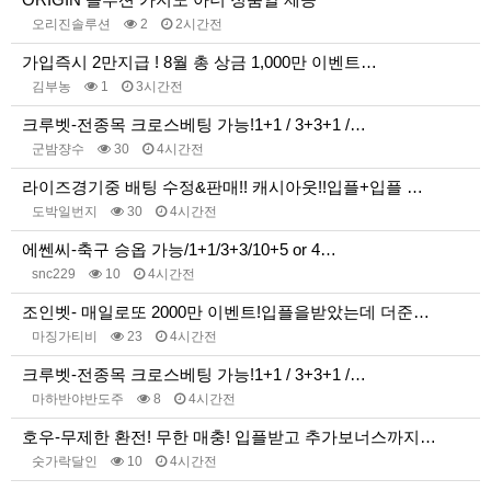
오리진솔루션
2
2시간전
가입즉시 2만지급 ! 8월 총 상금 1,000만 이벤트…
김부농
1
3시간전
크루벳-전종목 크로스베팅 가능!1+1 / 3+3+1 /…
군밤쟝수
30
4시간전
라이즈경기중 배팅 수정&판매!! 캐시아웃!!입플+입플 …
도박일번지
30
4시간전
에쎈씨-축구 승옵 가능/1+1/3+3/10+5 or 4…
snc229
10
4시간전
조인벳- 매일로또 2000만 이벤트!입플을받았는데 더준…
마징가티비
23
4시간전
크루벳-전종목 크로스베팅 가능!1+1 / 3+3+1 /…
마하반야반도주
8
4시간전
호우-무제한 환전! 무한 매충! 입플받고 추가보너스까지…
숫가락달인
10
4시간전