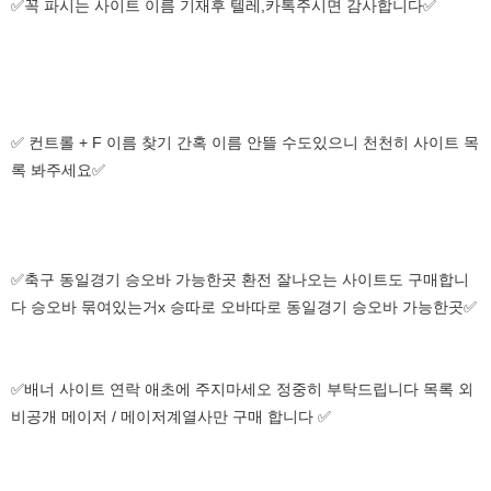
✅꼭 파시는 사이트 이름 기재후 텔레,카톡주시면 감사합니다✅
✅ 컨트롤 + F 이름 찾기 간혹 이름 안뜰 수도있으니 천천히 사이트 목
록 봐주세요✅
✅축구 동일경기 승오바 가능한곳 환전 잘나오는 사이트도 구매합니
다 승오바 묶여있는거x 승따로 오바따로 동일경기 승오바 가능한곳✅
✅배너 사이트 연락 애초에 주지마세오 정중히 부탁드립니다 목록 외
비공개 메이저 / 메이저계열사만 구매 합니다 ✅