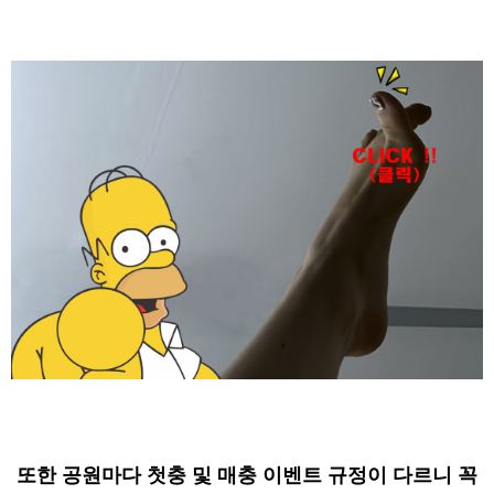
또한 공원마다 첫충 및 매충 이벤트 규정이 다르니 꼭