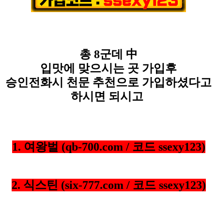
총 8군데 中
입맛에 맞으시는 곳 가입후
승인전화시 천문 추천으로 가입하셨다고
하시면 되시고
1. 여왕벌 (qb-700.com / 코드 ssexy123)
2. 식스틴 (six-777.com / 코드 ssexy123)