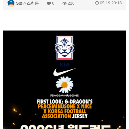
05.19 20:18
S클래스천문
0
226