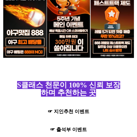
S클래스 천문이 100% 신뢰 보장
하며 추천하는 곳
☞
지인추천 이벤트
☞
출석부 이벤트