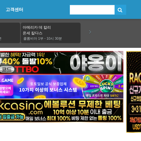
고객센터
아메리카 데 칼리
온세 칼다스
분
콜롬비아 1부 - 10시 30분