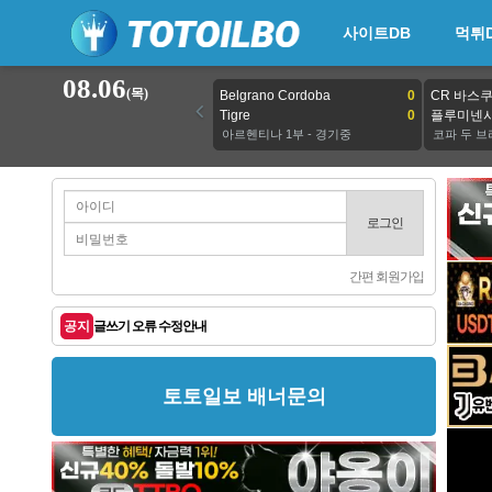
사이트DB
먹튀
08.06
(목)
Belgrano Cordoba
0
CR 바스쿠
Tigre
0
플루미넨시
아르헨티나 1부 - 경기중
코파 두 브
로그인
간편 회원가입
공지
글쓰기 오류 수정안내
토토일보 배너문의