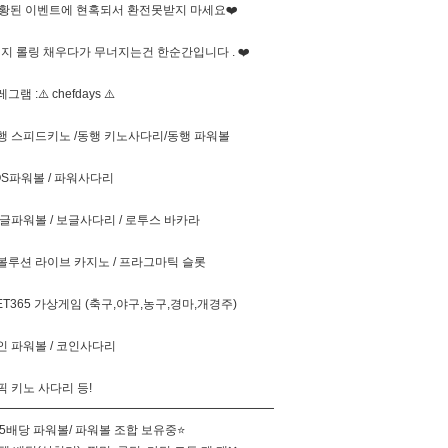
허황된 이벤트에 현혹되서 환전못받지 마세요❤️
 억지 롤링 채우다가 무너지는건 한순간입니다 . ❤️
그램 :⚠️ chefdays ⚠️
동행 스피드키노 /동행 키노사다리/동행 파워볼
EOS파워볼 / 파워사다리
 보글파워볼 / 보글사다리 / 로투스 바카라
에볼루션 라이브 카지노 / 프라그마틱 슬롯
BET365 가상게임 (축구,야구,농구,경마,개경주)
코인 파워볼 / 코인사다리
픽 키노 사다리 등!
━━━━━━━━━━━━━━━━━━━━━━━
.95배당 파워볼/ 파워볼 조합 보유중⭐️