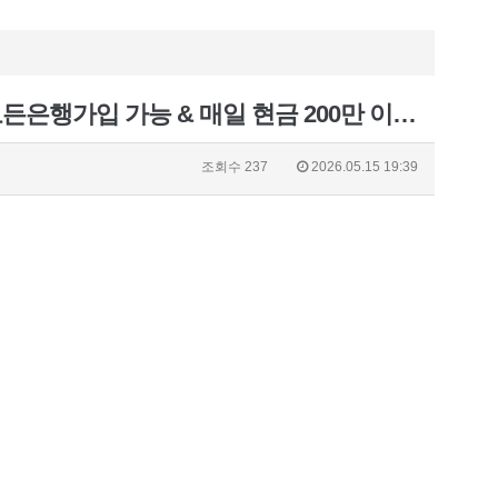
️중국계사이트 , 허황된 첫매충에 현혹되지마세요 ! 모든은행가입 가능 & 매일 현금 200만 이벤트 !️
스포
조회수 237
2026.05.15 19:39