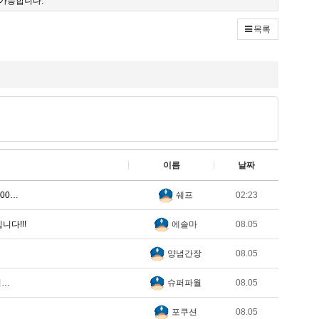
 가능합니다.
목록
이름
날짜
00…
쉐프
02:23
다!!!
에솔마
08.05
양념간장
08.05
지…
슈퍼파월
08.05
포쿠션
08.05