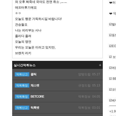
와 오후 쪄죽네 국야도 전면 취소 ,ㅡㅡ
❤️
애프터후기에요
ㅎㅇ
❤️
오늘도 행운 가득하시길 바랍니다!
☑️텔레
건승들요
나는 피리부는 사나
☑️
졸리다 졸려
오늘의 명언
☑️
우리는 오늘은 이러고 있지만,
브랜치 리키
☑️
+
실시간먹튀뉴스
☑️
클릭
양방드립 05.27
먹튀신고
☑️ 
체스벳
규정드립 05.13
먹튀확정
☑️
BETCORE
먹튀정보 04.05
먹튀확정
☑️베
━━
틱톡벳
먹튀정보 03.01
먹튀신고
⭐️1