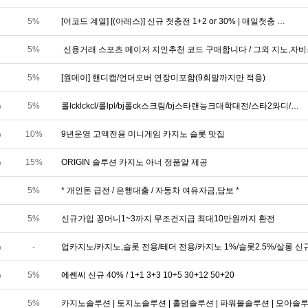
5%
[어코드 계열] [(아레스)] 신규 첫충전 1+2 or 30% | 매일첫충 …
5%
️ 신용거래 스포츠 메이저 지인추천 코드 구매합니다 / 그외 지노,자
5%
[원데이] 핸디캡/언더오버 연장미포함(9회말까지만 적용)
%
5%
롤lcklckcl/롤lpl/bj롤ck스크림/bj스타랜능크대학대전/스타2와디/…
%
10%
9년운영 고액전용 미니게임 카지노 슬롯 맛집
%
15%
ORIGIN 솔루션 카지노 아너 정품알 제공
5%
* 개인돈 급전 / 은행대출 / 자동차 여유자금,담보 *
5%
신규가입 꽁머니1~3까지 무조건지급 최대10만원까지 환전
%
-
업카지노/카지노,슬롯 전용/테더 전용/카지노 1%/슬롯2.5%/살롱 신
%
5%
에쎈씨 신규 40% / 1+1 3+3 10+5 30+12 50+20
5%
카지노솔루션 | 토지노솔루션 | 홀덤솔루션 | 파워볼솔루션 | 모아솔