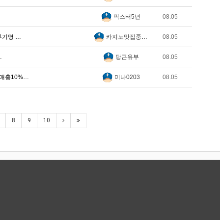
픽스터5년
08.05
무기명 …
카지노맛집중맛집
08.05
…
당근유부
08.05
한매충10%…
미나0203
08.05
8
9
10