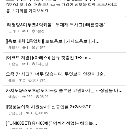
첫가입 보너스, 매충 보너스 등 다양한 정보와 함께 토토사이트
홍보 기회를 가져보세요
"태평양&미투벳&럭키볼" [무제재 무사고] /빠른충환/…
코기야
1
6분전
[[홍보대행 1등업체]] 토토홍보 | 카지노홍보 | 커…
개쯔양
1
34분전
[어코드 계열] [(아레스)] 신규 첫충전 1+2 or…
바손님
1
1시간전
️요즘 장 사고가 너무 많습니다. 무엇보다 안전이 1순…
쉐프
2
10시간전
카지노@스포츠@토지노@ 솔루션 고민하시는 사장님들 바로…
에솔마
262
08.05
[[명품놀이터 시원상사]] 신규입플 3+2/5+3/10…
양념간장
3
08.05
[ "UNI88BET(유니88벳)" 먹튀걱정없는 해외놀…