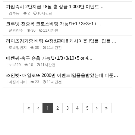
가입즉시 2만지급 ! 8월 총 상금 1,000만 이벤트…
김부농
2
10시간전
크루벳-전종목 크로스베팅 가능!1+1 / 3+3+1 /…
군밤쟝수
30
11시간전
라이즈경기중 배팅 수정&판매!! 캐시아웃!!입플+입플 …
도박일번지
30
11시간전
에쎈씨-축구 승옵 가능/1+1/3+3/10+5 or 4…
snc229
10
11시간전
조인벳- 매일로또 2000만 이벤트!입플을받았는데 더준…
마징가티비
23
11시간전
1
2
3
4
5