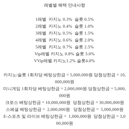
레벨별 혜택 안내사항
1레벨  카지노 0.3%  슬롯 0.5%
2레벨  카지노 0.4%  슬롯 1.0%
3레벨  카지노 0.5%  슬롯 1.5%
4레벨  카지노 0.6%  슬롯 2.0%
5레벨  카지노 0.7%  슬롯 2.5%
Vip레벨 카지노 0.8% 슬롯 3.0%
VVip레벨 카지노1.2% 슬롯4.0%
카지노/슬롯 1회차당 베팅상한금 = 5,000,000원 당첨상한금 = 10,
000,000원
미니게임 1회차당 베팅상한금 = 2,000,000원 당첨상한금 = 5,000,
000원
크로스 베팅상한금 = 10,000,000원  당첨상한금 = 30,000,000원
스페셜 베팅상한금 =  2,000,000원   당첨상한금 =  5,000,000원
E-스포츠 및 라이브 베팅상한금 =  1,000,000원  당첨상한금 = 3,0
00,000원