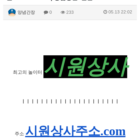
05.13 22:02
양념간장
0
233
시원상사
최고의 놀이터 
ㅣㅣㅣㅣㅣㅣㅣㅣㅣㅣㅣㅣㅣㅣㅣㅣㅣㅣㅣㅣㅣ
시원상사주소.com
주소