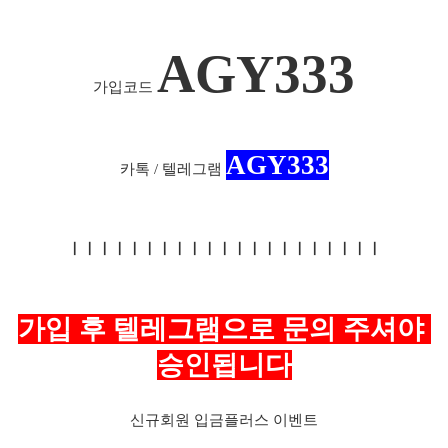
AGY333
가입코드 
AGY333
카톡 / 텔레그램 
ㅣㅣㅣㅣㅣㅣㅣㅣㅣㅣㅣㅣㅣㅣㅣㅣㅣㅣㅣㅣㅣ
가입 후 텔레그램으로 문의 주셔야 
승인됩니다
신규회원 입금플러스 이벤트