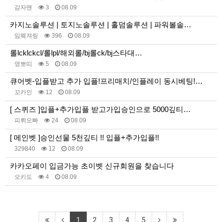
감자맨
3
08.09
카지노솔루션 | 토지노솔루션 | 홀덤솔루션 | 파워볼솔…
임뭬져링
396
08.09
롤lcklckcl/롤lpl/해외롤/bj롤ck/bj스타대…
영뽀띠
5
08.09
큐어벳-입플받고 추가 입플!프리매치/인플레이 동시베팅!…
꼬카인
12
08.09
[ 스퀴즈 ]입플+추가입플 받고가입승인으로 5000깊티…
피뤼오빠
24
08.09
[ 메인벳 ]승인선물 5천깊티 !! 입플+추가입플!!
329840
12
08.09
카카오페이 입금가능 초이벳 신규회원을 찾습니다
오키도
4
08.09
1
2
3
4
5