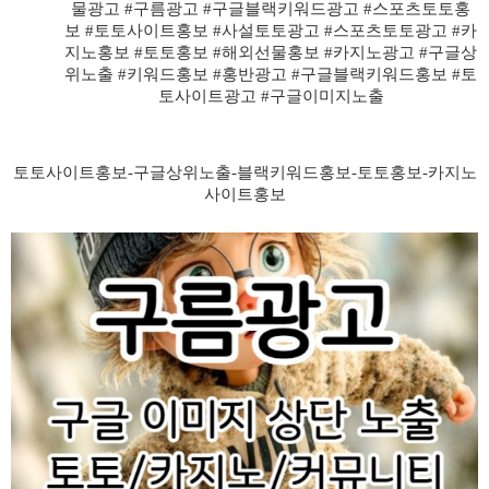
물광고 #구름광고 #구글블랙키워드광고 #스포츠토토홍
보 #토토사이트홍보 #사설토토광고 #스포츠토토광고 #카
지노홍보 #토토홍보 #해외선물홍보 #카지노광고 #구글상
위노출 #키워드홍보 #홍반광고 #구글블랙키워드홍보 #토
토사이트광고 #구글이미지노출
토토사이트홍보-구글상위노출-블랙키워드홍보-토토홍보-카지노
사이트홍보