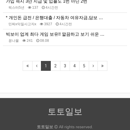
가입 즉시 3만 지급 및 입플도 1번 아닌 2번
픽스터5년
137
4시간전
* 개인돈 급전 / 은행대출 / 자동차 여유자금,담보 …
민짜x악질사고자x
3927
4시간전
빅보이 업계 최다 게임 보유!! 깔끔하고 보기 쉬운 …
꽁나물
241
08.08
1
2
3
4
5
토토일보
토토일보
All rights reserved.