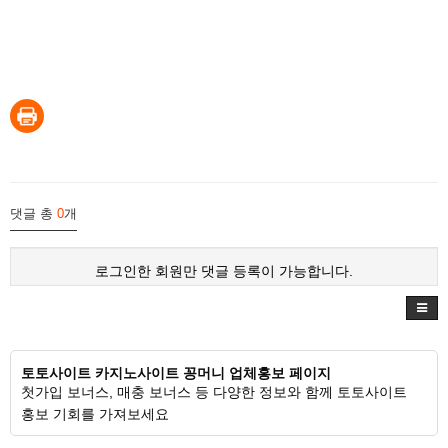
댓글 총
0
개
로그인한 회원만 댓글 등록이 가능합니다.
토토사이트 카지노사이트 꽁머니 업체홍보 페이지
첫가입 보너스, 매충 보너스 등 다양한 정보와 함께 토토사이트
홍보 기회를 가져보세요