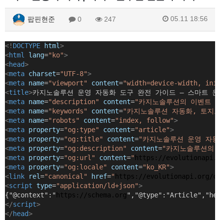
05.11 18:56
팝핀현준
0
247
<!
DOCTYPE
html
>
<
html
lang
=
"ko"
>
<
head
>
<
meta
charset
=
"UTF-8"
>
<
meta
name
=
"viewport"
content
=
"width=device-width, ini
<
title
>
카지노솔루션 운영 자동화 도구 완전 가이드 – 스마트 운
<
meta
name
=
"description"
content
=
"카지노솔루션의 이벤트 스
<
meta
name
=
"keywords"
content
=
"카지노솔루션 자동화, 토지노
<
meta
name
=
"robots"
content
=
"index, follow"
>
<
meta
property
=
"og:type"
content
=
"article"
>
<
meta
property
=
"og:title"
content
=
"카지노솔루션 운영 자동
<
meta
property
=
"og:description"
content
=
"카지노솔루션의 
<
meta
property
=
"og:url"
content
=
"
https://evolutionapi.
<
meta
property
=
"og:locale"
content
=
"ko_KR"
>
<
link
rel
=
"canonical"
href
=
"
https://evolutionapi.org/c
<
script
type
=
"application/ld+json"
>
{"@context":"
https://schema.org
","@type":"Article
</
script
>
</
head
>