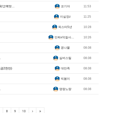
국/고액맛…
코기야
11:53
이실장z
11:25
픽스터5년
10:28
민짜x악질사고자x
10:26
꽁나물
08.08
…
실버스틸
08.08
금2천만)
대만족
08.08
빅봄이
08.08
…
명량노량
08.08
8
9
10