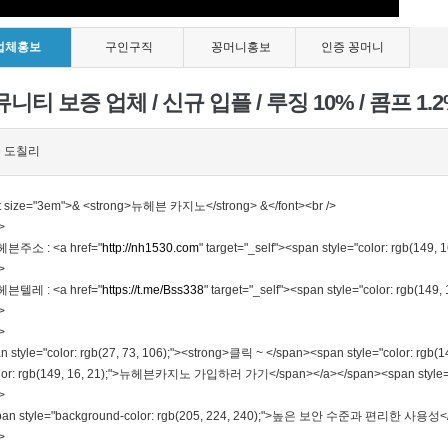
업체홍보
구인구직
꽁머니홍보
인증 꽁머니
니티 보증 업체 / 신규 입플 / 루징 10% / 콤프 1.
도칠리
t size="3em">& <strong>뉴헤븐 카지노</strong> &</font><br />
>
헤븐주소 : <a href="
http://nh1530.com
" target="_self"><span style="color: rgb(149, 
>
헤븐텔레 : <a href="
https://t.me/Bss338
" target="_self"><span style="color: rgb(149
>
>
n style="color: rgb(27, 73, 106);"><strong>클릭 ~ </span><span style="color: rgb(14
lor: rgb(149, 16, 21);">뉴헤븐카지노 가입하러 가기</span></a></span><span style="col
>
pan style="background-color: rgb(205, 224, 240);">높은 보안 수준과 편리한 사용성</s
>