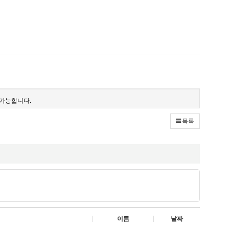
 가능합니다.
목록
이름
날짜