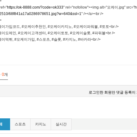
>
ref="
https://ok-8888.com/?code=ok333
" rel="nofollow"><img alt="오케이.jpg" src="
h
2510/68f841a17a0286978651.jpg?w=640&ssl=1
" /></a><br />
>
케이가입코드, #오케이추천인, #오케이카지노, #오케이파워볼, #토토<br />
케이도메인, #오케이고객센터, #오케이토토, #오케이슬롯, #파워볼<br />
이먹튀, #오케이가입, #스포츠, #슬롯, #카지노, #바카라<br />
총
0
개
로그인한 회원만 댓글 등록이
체
스포츠
카지노
실시간