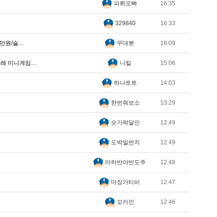
피뤼오빠
16:35
329840
16:33
0만원/슬…
무대뽀
16:09
텔레 미니게임…
니킬
15:06
하나토토
14:03
한번줘보소
13:29
숫가락달인
12:49
도박일번지
12:49
마하반야반도주
12:48
마징가티비
12:47
꼬카인
12:46