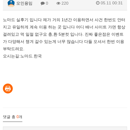
05.11 00:31
오인용임
0
220
노마드 실후기 입니다 제가 거의 1년간 이용하면서 사건 한번도 안터
지고 유일하게 계속 이용 하는 곳 입니다 어디 배너 사이트 가면 항상
걸려있고 먹 일절 없구요 충,환 5분컷 입니다. 진짜 좋은점은 이벤트
가 다양해서 챙겨 갈수 있는게 너무 많습니다 다들 오셔서 한번 이용
부탁드려요.
오시는길:노마드.한국
댓글 총
0
개