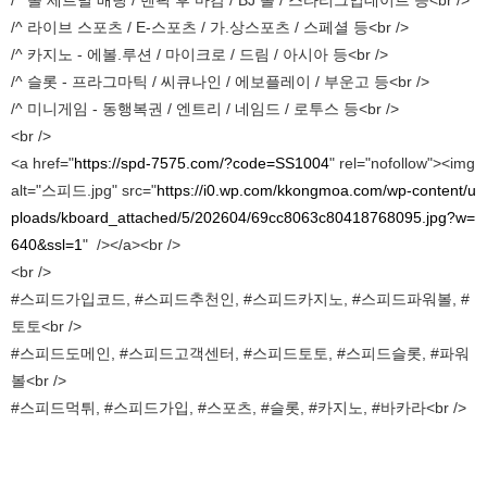
/^ 라이브 스포츠 / E-스포츠 / 가.상스포츠 / 스페셜 등<br />
/^ 카지노 - 에볼.루션 / 마이크로 / 드림 / 아시아 등<br />
/^ 슬롯 - 프라그마틱 / 씨큐나인 / 에보플레이 / 부운고 등<br />
/^ 미니게임 - 동행복권 / 엔트리 / 네임드 / 로투스 등<br />
<br />
<a href="
https://spd-7575.com/?code=SS1004
" rel="nofollow"><img
alt="스피드.jpg" src="
https://i0.wp.com/kkongmoa.com/wp-content/u
ploads/kboard_attached/5/202604/69cc8063c80418768095.jpg?w=
640&ssl=1
" /></a><br />
<br />
#스피드가입코드, #스피드추천인, #스피드카지노, #스피드파워볼, #
토토<br />
#스피드도메인, #스피드고객센터, #스피드토토, #스피드슬롯, #파워
볼<br />
#스피드먹튀, #스피드가입, #스포츠, #슬롯, #카지노, #바카라<br />