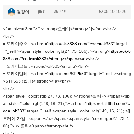
05.10 10:26
철정이
0
219
<font size="3em">[[ <strong>오케이</strong> ]]</font><br />
<br />
= 오케이주소 : <a href="
https://ok-8888.com/?code=ok333
" target
="_self"><span style="color: rgb(27, 73, 106);"><strong>
https://ok-8
888.com/?code=ok333</strong></span></a><br
/>
= 오케이코드 : <strong>ok333</strong><br />
= 오케이텔레 : <a href="
https://t.me/STP553
" target="_self"><strong
>STP553 (텔레)</strong></a><br />
<br />
<span style="color: rgb(27, 73, 106);"><strong>클릭 -> </span><sp
an style="color: rgb(149, 16, 21);"><a href="
https://ok-8888.com/?c
ode=ok333
" target="_self"><span style="color: rgb(149, 16, 21);">[[
오케이 가입 ]]</span></a></span><span style="color: rgb(27, 73, 1
06);"> <- 클릭</span></strong><br />
<br />