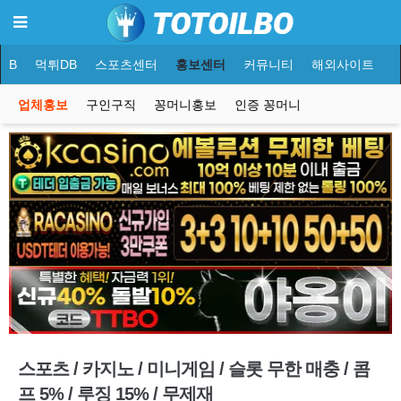
DB
먹튀DB
스포츠센터
홍보센터
커뮤니티
해외사이트
업체홍보
구인구직
꽁머니홍보
인증 꽁머니
스포츠 / 카지노 / 미니게임 / 슬롯 무한 매충 / 콤
프 5% / 루징 15% / 무제재