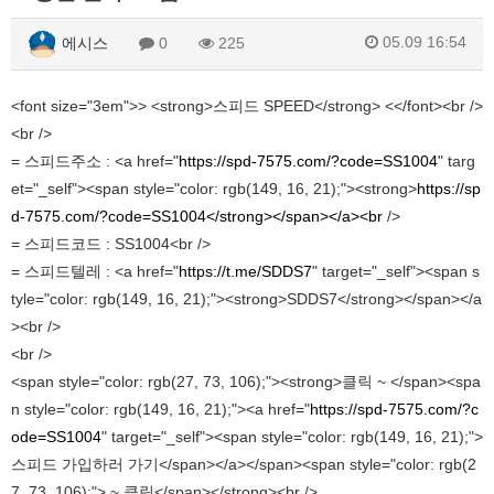
05.09 16:54
에시스
0
225
<font size="3em">> <strong>스피드 SPEED</strong> <</font><br />
<br />
= 스피드주소 : <a href="
https://spd-7575.com/?code=SS1004
" targ
et="_self"><span style="color: rgb(149, 16, 21);"><strong>
https://sp
d-7575.com/?code=SS1004</strong></span></a><br
/>
= 스피드코드 : SS1004<br />
= 스피드텔레 : <a href="
https://t.me/SDDS7
" target="_self"><span s
tyle="color: rgb(149, 16, 21);"><strong>SDDS7</strong></span></a
><br />
<br />
<span style="color: rgb(27, 73, 106);"><strong>클릭 ~ </span><spa
n style="color: rgb(149, 16, 21);"><a href="
https://spd-7575.com/?c
ode=SS1004
" target="_self"><span style="color: rgb(149, 16, 21);">
스피드 가입하러 가기</span></a></span><span style="color: rgb(2
7, 73, 106);"> ~ 클릭</span></strong><br />