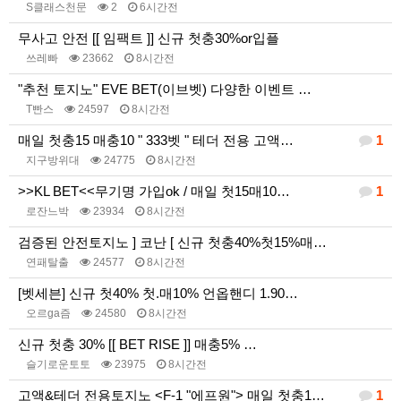
S클래스천문
2
6시간전
무사고 안전 [[ 임팩트 ]] 신규 첫충30%or입플
쓰레빠
23662
8시간전
"추천 토지노" EVE BET(이브벳) 다양한 이벤트 …
T빤스
24597
8시간전
매일 첫충15 매충10 " 333벳 " 테더 전용 고액…
1
지구방위대
24775
8시간전
>>KL BET<<무기명 가입ok / 매일 첫15매10…
1
로잔느박
23934
8시간전
검증된 안전토지노 ] 코난 [ 신규 첫충40%첫15%매…
연패탈출
24577
8시간전
[벳세븐] 신규 첫40% 첫.매10% 언옵핸디 1.90…
오르ga즘
24580
8시간전
신규 첫충 30% [[ BET RISE ]] 매충5% …
슬기로운토토
23975
8시간전
고액&테더 전용토지노 <F-1 "에프원"> 매일 첫충1…
1